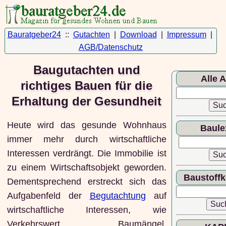
Bauratgeber24
::
Gutachten
|
Download
|
Impressum
|
AGB/Datenschutz
Baugutachten und
Alle A
richtiges Bauen für die
Erhaltung der Gesundheit
Heute wird das gesunde Wohnhaus
Baule
immer mehr durch wirtschaftliche
Interessen verdrängt. Die Immobilie ist
zu einem Wirtschaftsobjekt geworden.
Baustoff
Dementsprechend erstreckt sich das
Aufgabenfeld der
Begutachtung
auf
wirtschaftliche Interessen, wie
Verkehrswert, Baumängel,