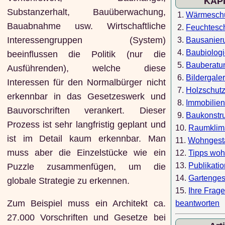
KAP
Substanzerhalt, Bauüberwachung,
1.
Wärmesch
Bauabnahme usw. Wirtschaftliche
2.
Feuchtesc
Interessengruppen (System)
3.
Bausanier
4.
Baubiolog
beeinflussen die Politik (nur die
5.
Bauberatu
Ausführenden), welche diese
6.
Bildergaler
Interessen für den Normalbürger nicht
7.
Holzschut
erkennbar in das Gesetzeswerk und
8.
Immobilien
Bauvorschriften verankert. Dieser
9.
Baukonstr
Prozess ist sehr langfristig geplant und
10.
Raumklim
ist im Detail kaum erkennbar. Man
11.
Wohngest
muss aber die Einzelstücke wie ein
12.
Tipps wo
13.
Publikati
Puzzle zusammenfügen, um die
14.
Gartenges
globale Strategie zu erkennen.
15.
Ihre Frag
Zum Beispiel muss ein Architekt ca.
beantworten
27.000 Vorschriften und Gesetze bei