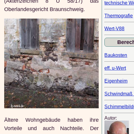
(Aktenzeichen 8 U 58/17) das
technische W
Oberlandesgericht Braunschweig.
Thermografie
Wert-V88
Berec
Baukosten
eff. u-Wert
Eigenheim
Schwindmaß 
Schimmelbil
Autor:
Ältere Wohngebäude haben ihre
Vorteile und auch Nachteile. Der