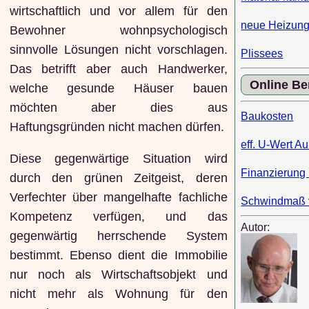
wirtschaftlich und vor allem für den
neue Heizun
Bewohner wohnpsychologisch
sinnvolle Lösungen nicht vorschlagen.
Plissees
Das betrifft aber auch Handwerker,
Online B
welche gesunde Häuser bauen
möchten aber dies aus
Baukosten
Haftungsgründen nicht machen dürfen.
eff. U-Wert 
Diese gegenwärtige Situation wird
Finanzierung
durch den grünen Zeitgeist, deren
Verfechter über mangelhafte fachliche
Schwindmaß 
Kompetenz verfügen, und das
Autor:
gegenwärtig herrschende System
bestimmt. Ebenso dient die Immobilie
nur noch als Wirtschaftsobjekt und
nicht mehr als Wohnung für den