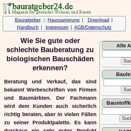
Bauratgeber
::
Haussanierung
|
Download
|
Handbuch
|
Impressum
|
AGB/Datenschutz
Wie Sie gute oder
Alle A
schlechte Bauberatung zu
biologischen Bauschäden
erkennen?
Baule
Beratung und Verkauf, das sind
bekannt Werbeschriften von Firmen
und Baumärkten. Der Fachmann
Baustoff
wird dem Kunden auch sicherlich
richtig beraten, aber in vielen Fällen
zu seiner Produktpalette. Es kann
durchaus ein sehr gutes Produkt