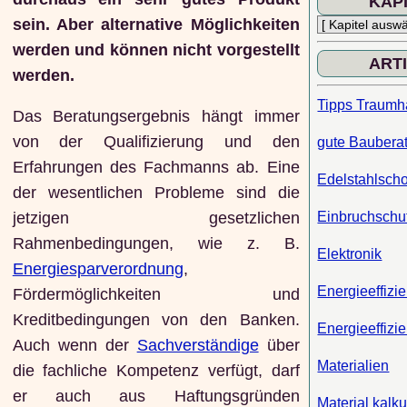
KAP
sein. Aber alternative Möglichkeiten
werden und können nicht vorgestellt
ART
werden.
Tipps Traumh
Das Beratungsergebnis hängt immer
von der Qualifizierung und den
gute Baubera
Erfahrungen des Fachmanns ab. Eine
Edelstahlscho
der wesentlichen Probleme sind die
Einbruchschu
jetzigen gesetzlichen
Rahmenbedingungen, wie z. B.
Elektronik
Energiesparverordnung
,
Energieeffizie
Fördermöglichkeiten und
Kreditbedingungen von den Banken.
Energieeffizi
Auch wenn der
Sachverständige
über
Materialien
die fachliche Kompetenz verfügt, darf
er auch aus Haftungsgründen
Material kalku