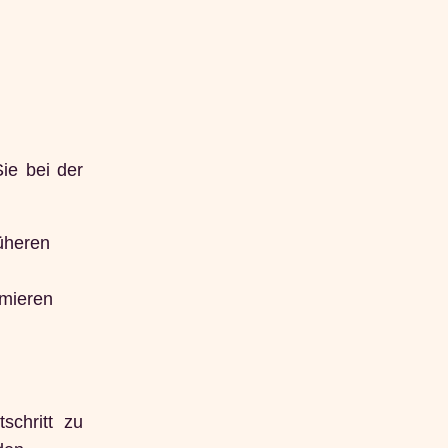
Sie bei der
üheren
rmieren
schritt zu