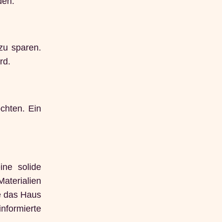
den.
 zu sparen.
rd.
chten. Ein
ine solide
Materialien
e das Haus
formierte