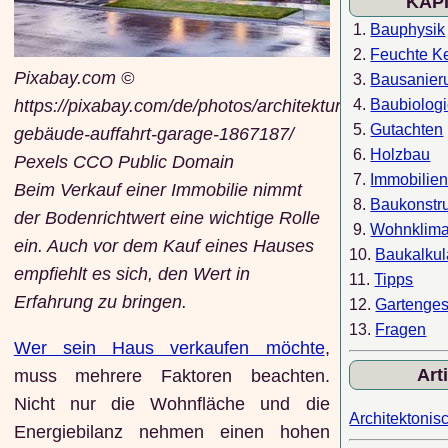
KAP
1.
Bauphysik
2.
Feuchte Ke
Pixabay.com ©
3.
Bausanier
4.
Baubiolog
https://pixabay.com/de/photos/architektur-
5.
Gutachten
gebäude-auffahrt-garage-1867187/
6.
Holzbau
Pexels CCO Public Domain
7.
Immobilie
Beim Verkauf einer Immobilie nimmt
8.
Baukonstr
der Bodenrichtwert eine wichtige Rolle
9.
Wohnklim
ein. Auch vor dem Kauf eines Hauses
10.
Baukalkul
empfiehlt es sich, den Wert in
11.
Tipps
Erfahrung zu bringen.
12.
Gartenges
13.
Fragen
Wer sein Haus verkaufen möchte
,
Art
muss mehrere Faktoren beachten.
Nicht nur die Wohnfläche und die
Architektonisc
Energiebilanz nehmen einen hohen