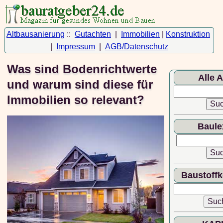
Altbausanierung
::
Gutachten
|
Immobilien
|
Konstruktion
|
Impressum
|
AGB/Datenschutz
Was sind Bodenrichtwerte
Alle A
und warum sind diese für
Immobilien so relevant?
Baule
Baustoff