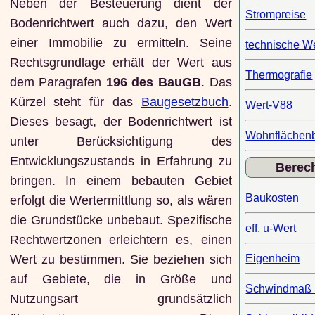
Neben der Besteuerung dient der
Strompreise
Bodenrichtwert auch dazu, den Wert
einer Immobilie zu ermitteln. Seine
technische W
Rechtsgrundlage erhält der Wert aus
Thermografie
dem Paragrafen
196 des BauGB
. Das
Kürzel steht für das
Baugesetzbuch
.
Wert-V88
Dieses besagt, der Bodenrichtwert ist
Wohnflächen
unter Berücksichtigung des
Entwicklungszustands in Erfahrung zu
Berec
bringen. In einem bebauten Gebiet
Baukosten
erfolgt die Wertermittlung so, als wären
die Grundstücke unbebaut. Spezifische
eff. u-Wert
Rechtwertzonen erleichtern es, einen
Wert zu bestimmen. Sie beziehen sich
Eigenheim
auf Gebiete, die in Größe und
Schwindmaß 
Nutzungsart grundsätzlich