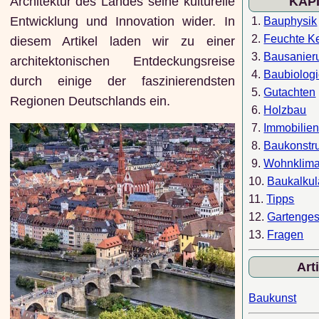
Architektur des Landes seine kulturelle
KAP
Entwicklung und Innovation wider. In
1.
Bauphysik
2.
Feuchte Ke
diesem Artikel laden wir zu einer
3.
Bausanier
architektonischen Entdeckungsreise
4.
Baubiolog
durch einige der faszinierendsten
5.
Gutachten
Regionen Deutschlands ein.
6.
Holzbau
7.
Immobilie
8.
Baukonstr
9.
Wohnklim
10.
Baukalkul
11.
Tipps
12.
Gartenges
13.
Fragen
Art
Baukunst