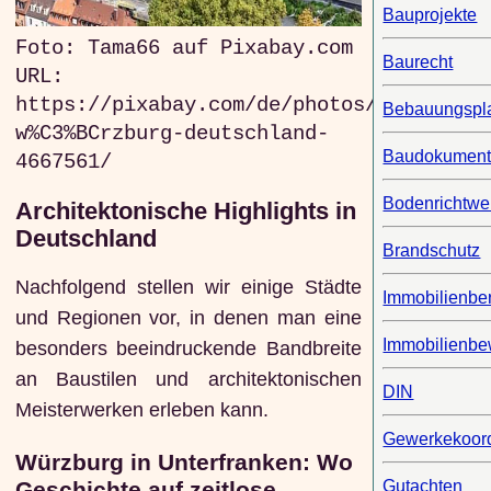
Bauprojekte
Foto: Tama66 auf Pixabay.com
Baurecht
URL:
https://pixabay.com/de/photos/stadt-
Bebauungspl
w%C3%BCrzburg-deutschland-
Baudokument
4667561/
Bodenrichtwe
Architektonische Highlights in
Deutschland
Brandschutz
Nachfolgend stellen wir einige Städte
Immobilienbe
und Regionen vor, in denen man eine
Immobilienbe
besonders beeindruckende Bandbreite
an Baustilen und architektonischen
DIN
Meisterwerken erleben kann.
Gewerkekoord
Würzburg in Unterfranken: Wo
Gutachten
Geschichte auf zeitlose