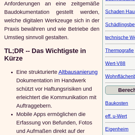
Anforderungen an eine zeitgemäße
Baudokumentation gestellt werden,
Schaden Ha
welche digitalen Werkzeuge sich in der
Schädlingsbef
Praxis bewähren und wie Betriebe den
Umstieg sinnvoll gestalten.
technische W
TL;DR -- Das Wichtigste in
Thermografie
Kürze
Wert-V88
Eine strukturierte
Altbausanierung
Wohnflächen
Dokumentation im Handwerk
schützt vor Haftungsrisiken und
Berec
erleichtert die Kommunikation mit
Baukosten
Auftraggebern.
Mobile Apps ermöglichen die
eff. u-Wert
Erfassung von Befunden, Fotos
Eigenheim
und Aufmaßen direkt auf der