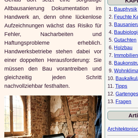
KAP
Altbausanierung Dokumentation im
1.
Bauphysik
Handwerk an, denn ohne lückenlose
2.
Feuchte Ke
3.
Bausanier
Aufzeichnungen wächst das Risiko für
4.
Baubiolog
Fehler, Nacharbeiten und
5.
Gutachten
Haftungsprobleme erheblich.
6.
Holzbau
Handwerksbetriebe stehen dabei vor
7.
Immobilie
einer doppelten Herausforderung: Sie
8.
Baukonstr
müssen den Bau vorantreiben und
9.
Wohnklim
gleichzeitig jeden Schritt
10.
Baukalkul
nachvollziehbar festhalten.
11.
Tipps
12.
Gartenges
13.
Fragen
Art
Architektonisc