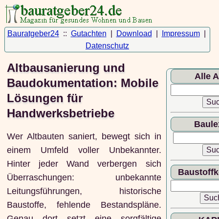
Bauratgeber24
::
Gutachten
|
Download
|
Impressum
|
Datenschutz
Altbausanierung und
Alle A
Baudokumentation: Mobile
Lösungen für
Handwerksbetriebe
Baule
Wer Altbauten saniert, bewegt sich in
einem Umfeld voller Unbekannter.
Hinter jeder Wand verbergen sich
Baustoff
Überraschungen: unbekannte
Leitungsführungen, historische
Baustoffe, fehlende Bestandspläne.
Genau dort setzt eine sorgfältige