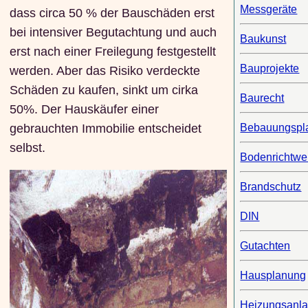
Messgeräte
dass circa 50 % der Bauschäden erst
bei intensiver Begutachtung und auch
Baukunst
erst nach einer Freilegung festgestellt
Bauprojekte
werden. Aber das Risiko verdeckte
Schäden zu kaufen, sinkt um cirka
Baurecht
50%. Der Hauskäufer einer
Bebauungspl
gebrauchten Immobilie entscheidet
selbst.
Bodenrichtwe
Brandschutz
DIN
Gutachten
Hausplanung
Heizungsanl