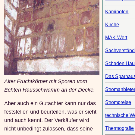
Kaminofen
Kirche
MAK-Wert
Sachverständ
Schaden Ha
Das Sparhau
Alter Fruchtkörper mit Sporen vom
Echten Hausschwamm an der Decke.
Stromanbiete
Strompreise
Aber auch ein Gutachter kann nur das
feststellen und beurteilen, was er sieht
technische W
und auch kennt. Der Verkäufer wird
Thermografie
nicht unbedingt zulassen, dass seine