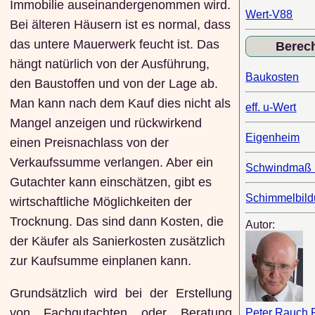
Immobilie auseinandergenommen wird.
Wert-V88
Bei älteren Häusern ist es normal, dass
das untere Mauerwerk feucht ist. Das
Berec
hängt natürlich von der Ausführung,
Baukosten
den Baustoffen und von der Lage ab.
Man kann nach dem Kauf dies nicht als
eff. u-Wert
Mangel anzeigen und rückwirkend
Eigenheim
einen Preisnachlass von der
Verkaufssumme verlangen. Aber ein
Schwindmaß 
Gutachter kann einschätzen, gibt es
Schimmelbil
wirtschaftliche Möglichkeiten der
Trocknung. Das sind dann Kosten, die
Autor:
der Käufer als Sanierkosten zusätzlich
zur Kaufsumme einplanen kann.
Grundsätzlich wird bei der Erstellung
von Fachgutachten oder Beratung
Peter Rauch 