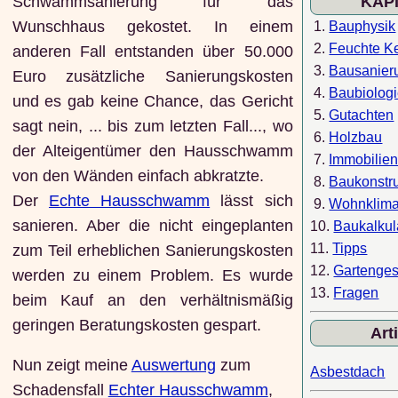
Schwammsanierung für das
KAP
Wunschhaus gekostet. In einem
1.
Bauphysik
2.
Feuchte Ke
anderen Fall entstanden über 50.000
3.
Bausanier
Euro zusätzliche Sanierungskosten
4.
Baubiolog
und es gab keine Chance, das Gericht
5.
Gutachten
sagt nein, ... bis zum letzten Fall..., wo
6.
Holzbau
der Alteigentümer den Hausschwamm
7.
Immobilie
von den Wänden einfach abkratzte.
8.
Baukonstr
Der
Echte Hausschwamm
lässt sich
9.
Wohnklim
sanieren. Aber die nicht eingeplanten
10.
Baukalkul
11.
Tipps
zum Teil erheblichen Sanierungskosten
12.
Gartenges
werden zu einem Problem. Es wurde
13.
Fragen
beim Kauf an den verhältnismäßig
geringen Beratungskosten gespart.
Art
Nun zeigt meine
Auswertung
zum
Asbestdach
Schadensfall
Echter Hausschwamm
,