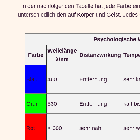
In der nachfolgenden Tabelle hat jede Farbe 
unterschiedlich den auf Körper und Geist. Jedes 
Psychologische 
Wellelänge
Farbe
Distanzwirkung
Tempe
λ/nm
Blau
460
Entfernung
sehr k
Grün
530
Entfernung
kalt bi
Rot
> 600
sehr nah
sehr 