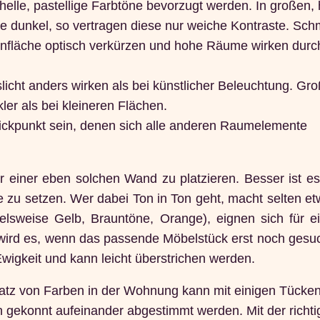
h helle, pastellige Farbtöne bevorzugt werden. In großen, 
se dunkel, so vertragen diese nur weiche Kontraste. Sch
rnfläche optisch verkürzen und hohe Räume wirken durc
icht anders wirken als bei künstlicher Beleuchtung. Gr
er als bei kleineren Flächen.
lickpunkt sein, denen sich alle anderen Raumelemente
r einer eben solchen Wand zu platzieren. Besser ist e
 zu setzen. Wer dabei Ton in Ton geht, macht selten et
elsweise Gelb, Brauntöne, Orange), eignen sich für 
 wird es, wenn das passende Möbelstück erst noch gesu
 Ewigkeit und kann leicht überstrichen werden.
nsatz von Farben in der Wohnung kann mit einigen Tücke
 gekonnt aufeinander abgestimmt werden. Mit der richti