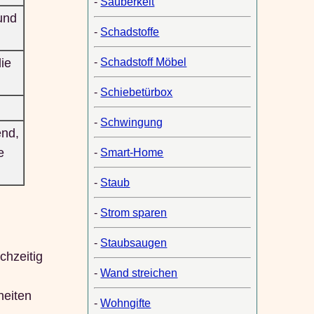
-
Sauberkeit
 und
-
Schadstoffe
die
-
Schadstoff Möbel
-
Schiebetürbox
-
Schwingung
end,
e
-
Smart-Home
-
Staub
-
Strom sparen
-
Staubsaugen
chzeitig
-
Wand streichen
heiten
-
Wohngifte