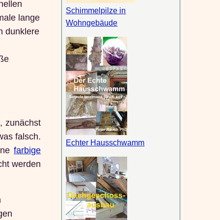
hellen
Schimmelpilze in
male lange
Wohngebäude
h dunklere
oße
s, zunächst
was falsch.
Echter Hausschwamm
eine
farbige
cht werden
n
gen