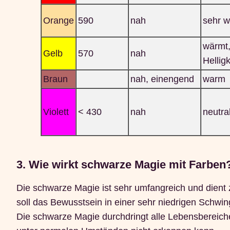
Orange
590
nah
sehr 
wärmt,
Gelb
570
nah
Helligk
Braun
nah, einengend
warm
Violett
< 430
nah
neutra
3. Wie wirkt schwarze Magie mit Farben
Die schwarze Magie ist sehr umfangreich und dient
soll das Bewusstsein in einer sehr niedrigen Schwi
Die schwarze Magie durchdringt alle Lebensbereiche