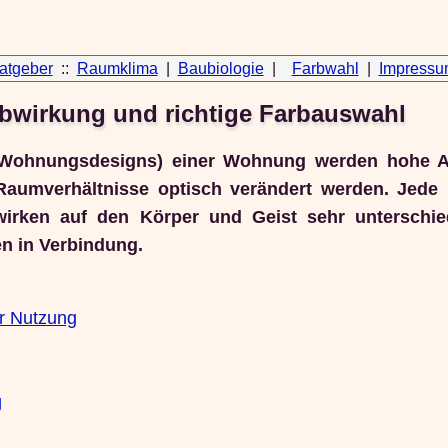
atgeber
::
Raumklima
|
Baubiologie
|
Farbwahl
|
Impressu
bwirkung und richtige Farbauswahl
g (Wohnungsdesigns) einer Wohnung werden hohe 
Raumverhältnisse optisch verändert werden. Jede 
irken auf den Körper und Geist sehr unterschied
en in Verbindung.
er Nutzung
g