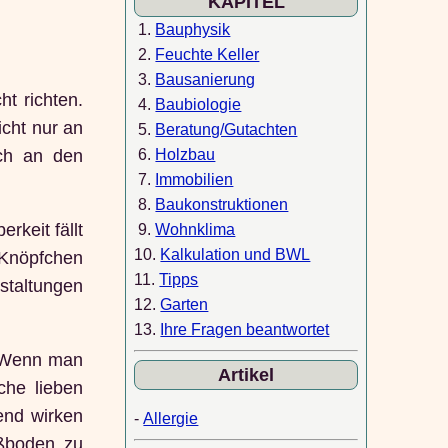
KAPITEL
1.
Bauphysik
2.
Feuchte Keller
3.
Bausanierung
t richten.
4.
Baubiologie
icht nur an
5.
Beratung/Gutachten
6.
Holzbau
ch an den
7.
Immobilien
8.
Baukonstruktionen
keit fällt
9.
Wohnklima
10.
Kalkulation und BWL
(Knöpfchen
11.
Tipps
staltungen
12.
Garten
13.
Ihre Fragen beantwortet
. Wenn man
Artikel
che lieben
end wirken
-
Allergie
ußboden zu