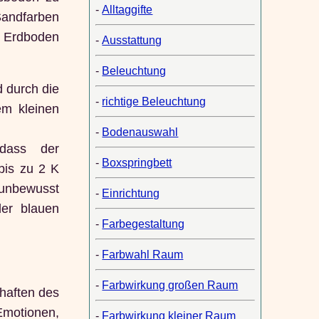
-
Alltaggifte
Sandfarben
r Erdboden
-
Ausstattung
-
Beleuchtung
 durch die
-
richtige Beleuchtung
em kleinen
-
Bodenauswahl
dass der
-
Boxspringbett
bis zu 2 K
 unbewusst
-
Einrichtung
er blauen
-
Farbegestaltung
-
Farbwahl Raum
-
Farbwirkung großen Raum
haften des
motionen,
-
Farbwirkung kleiner Raum