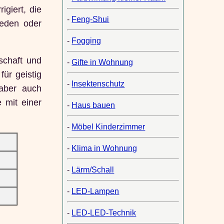
giert, die
-
Feng-Shui
ieden oder
-
Fogging
schaft und
-
Gifte in Wohnung
für geistig
-
Insektenschutz
 aber auch
 mit einer
-
Haus bauen
-
Möbel Kinderzimmer
-
Klima in Wohnung
-
Lärm/Schall
-
LED-Lampen
-
LED-LED-Technik