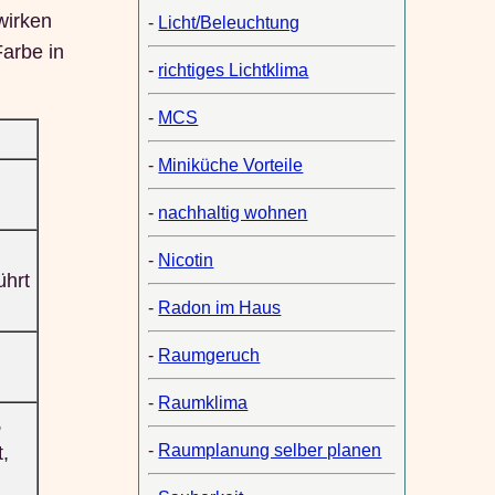
wirken
-
Licht/Beleuchtung
Farbe in
-
richtiges Lichtklima
-
MCS
-
Miniküche Vorteile
-
nachhaltig wohnen
-
Nicotin
ührt
-
Radon im Haus
-
Raumgeruch
-
Raumklima
,
-
Raumplanung selber planen
t,