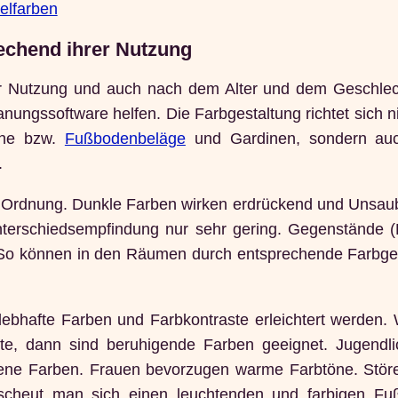
elfarben
echend ihrer Nutzung
er Nutzung und auch nach dem Alter und dem Geschlech
ungssoftware helfen. Die Farbgestaltung richtet sich n
che bzw.
Fußbodenbeläge
und Gardinen, sondern au
.
Ordnung. Dunkle Farben wirken erdrückend und Unsauber
 Unterschiedsempfindung nur sehr gering. Gegenstände 
. So können in den Räumen durch entsprechende Farbge
ebhafte Farben und Farbkontraste erleichtert werden
e, dann sind beruhigende Farben geeignet. Jugendli
ene Farben. Frauen bevorzugen warme Farbtöne. Stör
 scheut man sich einen leuchtenden und farbigen F