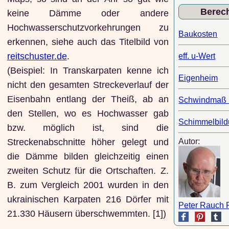
Berec
keine Dämme oder andere
Hochwasserschutzvorkehrungen zu
Baukosten
erkennen, siehe auch das Titelbild von
reitschuster.de
.
eff. u-Wert
(Beispiel: In Transkarpaten kenne ich
Eigenheim
nicht den gesamten Streckeverlauf der
Eisenbahn entlang der Theiß, ab an
Schwindmaß 
den Stellen, wo es Hochwasser gab
Schimmelbil
bzw. möglich ist, sind die
Streckenabschnitte höher gelegt und
Autor:
die Dämme bilden gleichzeitig einen
zweiten Schutz für die Ortschaften. Z.
B. zum Vergleich 2001 wurden in den
ukrainischen Karpaten 216 Dörfer mit
Peter Rauch 
21.330 Häusern überschwemmten. [1])