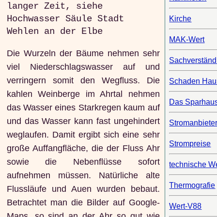
langer Zeit, siehe
Hochwasser Säule Stadt
Kirche
Wehlen an der Elbe
MAK-Wert
Die Wurzeln der Bäume nehmen sehr
Sachverständ
viel Niederschlagswasser auf und
verringern somit den Wegfluss. Die
Schaden Ha
kahlen Weinberge im Ahrtal nehmen
Das Sparhau
das Wasser eines Starkregen kaum auf
und das Wasser kann fast ungehindert
Stromanbiete
weglaufen. Damit ergibt sich eine sehr
Strompreise
große Auffangfläche, die der Fluss Ahr
sowie die Nebenflüsse sofort
technische W
aufnehmen müssen. Natürliche alte
Thermografie
Flussläufe und Auen wurden bebaut.
Betrachtet man die Bilder auf Google-
Wert-V88
Maps, so sind an der Ahr so gut wie