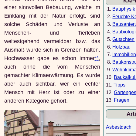
KAP
einer sinnvollen Bebauung, welche im
1.
Bauphysik
Einklang mit der Natur erfolgt, sind
2.
Feuchte Ke
solche Schäden und Verluste an
3.
Bausanier
4.
Baubiolog
Menschen- und Tierleben
5.
Gutachten
weitestgehend vermeidbar bzw. das
6.
Holzbau
Ausmaß würde sich in Grenzen halten.
7.
Immobilie
Hochwasser gabe es schon immer
*)
,
8.
Baukonstr
auch ohne die vom Menschen
9.
Wohnklim
gemachter Klimaerwärmung. Es wurde
10.
Baukalkul
aber auch sichtbar, wer ein echter
11.
Tipps
Mensch mit Herz ist oder zu einer
12.
Gartenges
13.
Fragen
anderen Kategorie gehört.
Art
Asbestdach