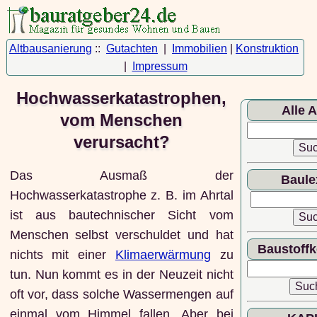
Altbausanierung
::
Gutachten
|
Immobilien
|
Konstruktion
|
Impressum
Hochwasserkatastrophen,
Alle A
vom Menschen
verursacht?
Das Ausmaß der
Baule
Hochwasserkatastrophe z. B. im Ahrtal
ist aus bautechnischer Sicht vom
Menschen selbst verschuldet und hat
Baustoff
nichts mit einer
Klimaerwärmung
zu
tun. Nun kommt es in der Neuzeit nicht
oft vor, dass solche Wassermengen auf
einmal vom Himmel fallen. Aber bei