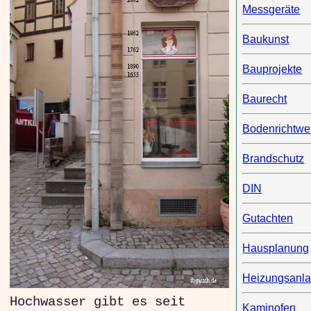
Messgeräte
Baukunst
Bauprojekte
Baurecht
Bodenrichtwe
Brandschutz
DIN
Gutachten
Hausplanung
Heizungsanl
Hochwasser gibt es seit
Kaminofen