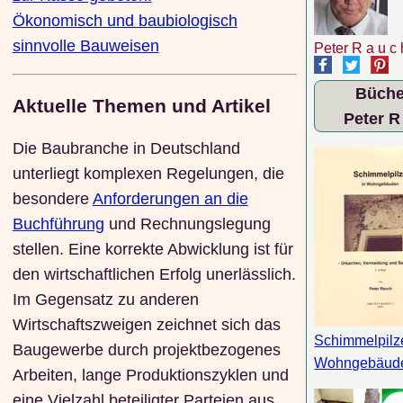
Ökonomisch und baubiologisch
sinnvolle Bauweisen
Peter R a u c 
Büche
Aktuelle Themen und Artikel
Peter R
Die Baubranche in Deutschland
unterliegt komplexen Regelungen, die
besondere
Anforderungen an die
Buchführung
und Rechnungslegung
stellen. Eine korrekte Abwicklung ist für
den wirtschaftlichen Erfolg unerlässlich.
Im Gegensatz zu anderen
Wirtschaftszweigen zeichnet sich das
Schimmelpilz
Baugewerbe durch projektbezogenes
Wohngebäud
Arbeiten, lange Produktionszyklen und
eine Vielzahl beteiligter Parteien aus.