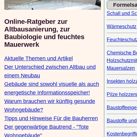
Formels
Schall und Sc
Online-Ratgeber zur
Wärmeschutz
Altbausanierung, zur
Baubiologie und feuchtes
Feuchteschut
Mauerwerk
Chemische Be
Aktuelle Themen und Artikel
Holzschutzmit
Der Unterschied zwischen Altbau und
Mauersalzen
einem Neubau
Insekten holz
Gebäude sind sowohl visuelle als auch
energetische Informationsspeicher!
Pilze holzzer
Warum brauchen wir künftig gesunde
Baustoffeeig
Wohngebäude?
Tipps und Hinweise Für die Bauherren
Baustoffe und
Der gegenwärtige Bautrend - "Tote
Kostenbegriff
Wohngebäude"