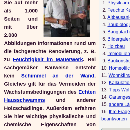
Sie auf mehr
1.
Physik am
2.
Feuchte Ke
als 1.000
3.
Altbausan
Seiten und
4.
Baubiolog
mit über
5.
Baugutach
2.000
6.
Bildergaler
Abbildungen Informationen rund um
7.
Holzbau
die fachgerechte Renovierung, z. B.
8.
Immobilie
zu
Feuchtigkeit im Mauerwerk
. Bei
9.
Baukonstr
sachgemäßer Bauweise entsteht
10.
Homeoffi
kein
Schimmel an der Wand
.
11.
Wohnklim
12.
Kalkulati
Gleiches gilt für das Vermeiden der
13.
Tipps Wo
Wachstumsbedingungen des
Echten
14.
Gartenges
Hausschwamms
und anderer
15.
andere Lä
Holzschädlinge. Außerdem erfahren
16.
Ihre Frag
Sie hier wichtige physikalische und
beantworten
chemische Eigenschaften von