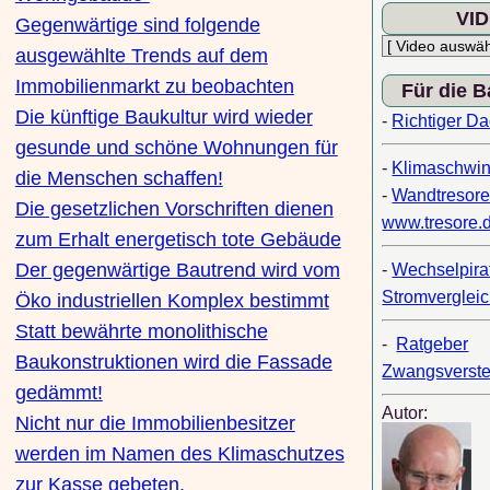
VI
Gegenwärtige sind folgende
ausgewählte Trends auf dem
Immobilienmarkt zu beobachten
Für die 
Die künftige Baukultur wird wieder
-
Richtiger D
gesunde und schöne Wohnungen für
-
Klimaschwin
die Menschen schaffen!
-
Wandtresore
Die gesetzlichen Vorschriften dienen
www.tresore.
zum Erhalt energetisch tote Gebäude
Der gegenwärtige Bautrend wird vom
-
Wechselpira
Stromverglei
Öko industriellen Komplex bestimmt
Statt bewährte monolithische
-
Ratgeber
Baukonstruktionen wird die Fassade
Zwangsverste
gedämmt!
Autor:
Nicht nur die Immobilienbesitzer
werden im Namen des Klimaschutzes
zur Kasse gebeten.