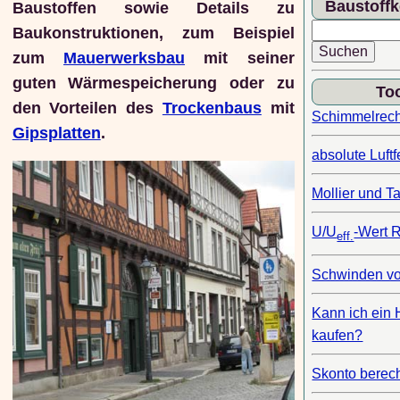
Baustoff
Baustoffen sowie Details zu
Baukonstruktionen, zum Beispiel
zum
Mauerwerksbau
mit seiner
guten Wärmespeicherung oder zu
To
den Vorteilen des
Trockenbaus
mit
Schimmelrec
Gipsplatten
.
absolute Luft
Mollier und T
U/U
-Wert 
eff.
Schwinden vo
Kann ich ein
kaufen?
Skonto berec