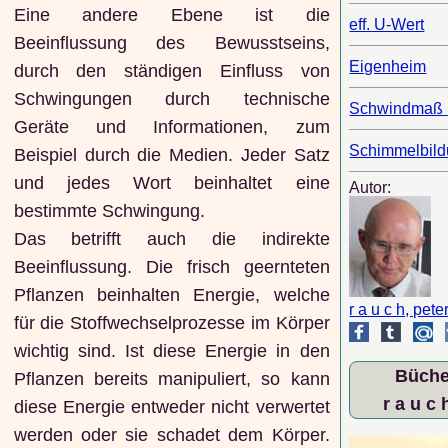
Eine andere Ebene ist die
eff. U-Wert
Beeinflussung des Bewusstseins,
Eigenheim
durch den ständigen Einfluss von
Schwingungen durch technische
Schwindmaß 
Geräte und Informationen, zum
Schimmelbil
Beispiel durch die Medien. Jeder Satz
und jedes Wort beinhaltet eine
Autor:
bestimmte Schwingung.
Das betrifft auch die indirekte
Beeinflussung. Die frisch geernteten
Pflanzen beinhalten Energie, welche
r a u c h, pete
für die Stoffwechselprozesse im Körper
wichtig sind. Ist diese Energie in den
Büche
Pflanzen bereits manipuliert, so kann
r a u c 
diese Energie entweder nicht verwertet
werden oder sie schadet dem Körper.