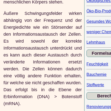
Ökologische
menschlichen Körpers stehen.
Öko-Bio-Prod
Äußere Schwingungsfelder wirken
abhängig von der Frequenz und der
Gesundes W
Energiedichte wie ein Störsender auf
weniger Che
den Informationsaustausch der Zellen.
Es wird sowohl der korrekte
Lehmhaus
Informationsaustausch unterdrückt und
Formels
es kann auch dieser Austausch durch
veränderte Informationen ersetzt
Feuchtigkeit
werden. Die Zellen können dadurch
Bauchemie
eine völlig andere Funktion erhalten,
für welche sie nicht geschaffen wurden.
Stoffwerte
Das erfolgt bis in die Ebene der
Berec
Erbinformation (DNA) > Botenstoff
(mRNA).
Renovierungs