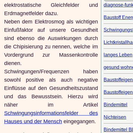
elektrostatische Gleichfelder und
diagnose-funk
Erdmagnetfelder dazu.
Baustoff Ener
Neben dem Elektrosmog als wichtigen
Einfußfaktor auf unsere Gesundheit
Schwingungsf
sind ebenso die Auswirkungen durch
Lichtkristallh
die Chipisierung zu nennen, welche im
Vordergrund zur Massenkontrolle
langes Leben
dienen.
gesund wohn
Schwingungen/Frequenzen haben
sowohl positive als auch negative
Baustoffeigen
Einflüsse auf den Gesundheitszustand
Baustoffeigen
und das Bewusstsein. Hierzu wird
näher im Artikel
Bindemittel
Schwingungsinformationsfelder des
Nichteisen
Hauses und der Mensch
eingegangen.
Bindemittel Bl