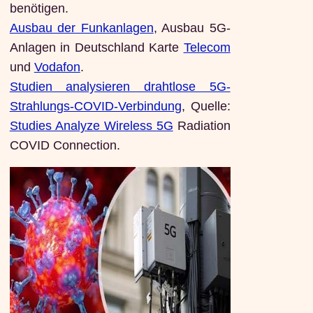
benötigen.
Ausbau der Funkanlagen
, Ausbau 5G-
Anlagen in Deutschland Karte
Telecom
und
Vodafon
.
Studien analysieren drahtlose 5G-
Strahlungs-COVID-Verbindung
, Quelle:
Studies Analyze Wireless 5G
Radiation
COVID Connection.