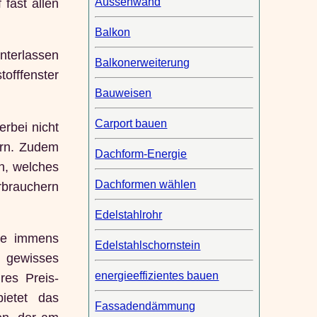
Aussenwand
fast allen
Balkon
nterlassen
Balkonerweiterung
offfenster
Bauweisen
Carport bauen
erbei nicht
ern. Zudem
Dachform-Energie
n, welches
Dachformen wählen
erbrauchern
Edelstahlrohr
ine immens
Edelstahlschornstein
n gewisses
energieeffizientes bauen
res Preis-
bietet das
Fassadendämmung