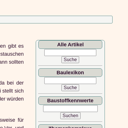
Alle Artikel
en gibt es
ustauschen
ann sollten
Baulexikon
da bei der
stellt sich
der würden
Baustoffkennwerte
sweise für
ie Vor- und