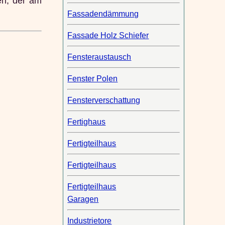
en, der am
Fassadendämmung
Fassade Holz Schiefer
Fensteraustausch
Fenster Polen
Fensterverschattung
Fertighaus
Fertigteilhaus
Fertigteilhaus
Fertigteilhaus
Garagen
Industrietore