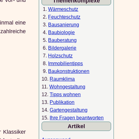
Themenkomplexe
1.
Wärmeschutz
2.
Feuchteschutz
einmal eine
3.
Bausanierung
zahlreiche
4.
Baubiologie
5.
Bauberatung
6.
Bildergalerie
7.
Holzschutz
8.
Immobilientipps
9.
Baukonstruktionen
10.
Raumklima
11.
Wohngestaltung
12.
Tipps wohnen
13.
Publikation
14.
Gartengestaltung
15.
Ihre Fragen beantworten
Artikel
r Klassiker