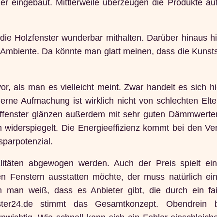
r eingebaut. Mittlerweile überzeugen die Produkte auf 
die Holzfenster wunderbar mithalten. Darüber hinaus hi
mbiente. Da könnte man glatt meinen, dass die Kunstst
r, als man es vielleicht meint. Zwar handelt es sich hi
rne Aufmachung ist wirklich nicht von schlechten Elt
tofffenster glänzen außerdem mit sehr guten Dämmwerte
n widerspiegelt. Die Energieeffizienz kommt bei den V
sparpotenzial.
litäten abgewogen werden. Auch der Preis spielt e
en Fenstern ausstatten möchte, der muss natürlich ei
n man weiß, dass es Anbieter gibt, die durch ein fai
fenster24.de stimmt das Gesamtkonzept. Obendrein 