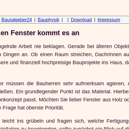
Bauratgeber24
|
Bauphysik
| |
Download
|
Impressum
igen Fenster kommt es an
gelnde Arbeit nie beklagen. Gerade bei älteren Objekt
en Dingen an. Ob einen Raum streichen, Dachrinnen a
ere und finanziell hochpreisige Bauprojekte ins Haus, d
 Hier müssen die Bauherren sehr aufmerksam agieren, 
eßen. Ein grundlegender Punkt ist das Material. Hierbei 
nkonzept passt. Möchten Sie lieber Fenster aus Holz o
 Frage hat oberste Priorität.
leicht ins grübeln und fragen sich, welche Fertigung
ellation zu beantworten, sollte zunächst ein Blick auf d