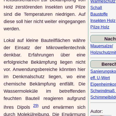
Wärmeschutz
Holz zerstörenden Insekten und Pilze
Schall
sind die Temperaturen niedrigen. Auf
Baustoffe
Insekten Holz
diese soll hier nicht weiter eingegangen
Pilze Holz
werden.
Nach
Lokal auf kleine Bauteilflächen währe
Mauersalze/
der Einsatz der Mikrowellentechnik
Holzschutzmit
denkbar. Erfahrungen über eine
erfolgreiche Bekämpfung liegen nicht
Berec
vor. Anwendungsbereiche könnten hier
Sanierungsko
im Denkmalschutz liegen, wo eine
eff. U-Wert
chemische Bekämpfung entfällt. Die
Eigenheimko
Schwindmaß 
Wassermoleküle im betreffenden
Schimmelbil
feuchten Bauteil reagieren aufgrund
29)
ihres Dipols
und erwärmen sich
Autor:
durch Molekülreibung. Die Erwärmung