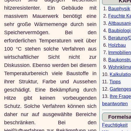
KAP
hitzeresistenter. Ein Gebäude mit
1.
Bauphysik
massivem Mauerwerk benötigt eine
2.
Feuchte Ke
3.
Altbausan
sehr große Wärmemenge durch sein
4.
Baubiolog
Speichervermögen. Bei den
5.
Beratung/
erforderlichen Temperaturen weit über
6.
Holzbau
100 °C stehen solche Verfahren aus
7.
Immobilie
wirtschaftlicher Sicht nicht zur
8.
Baukonstr
Diskussion. Ebenso werden bei diesem
9.
Wohnklim
Temperaturbereich viele Baustoffe in
10.
Kalkulati
ihrer Struktur, Farbe und Aussehen
11.
Tipps
12.
Gartenges
geschädigt. Eine Bekämpfung durch
13.
Ihre Frag
Hitze gibt keinen vorbeugenden
beantworten
Schutz. Solche Verfahren können sich
daher nur auf ausgewählte Bereiche
Formels
beschränken. Bei den
Feuchtigkeit
Heißluftverfahren zur Bekämpfung von