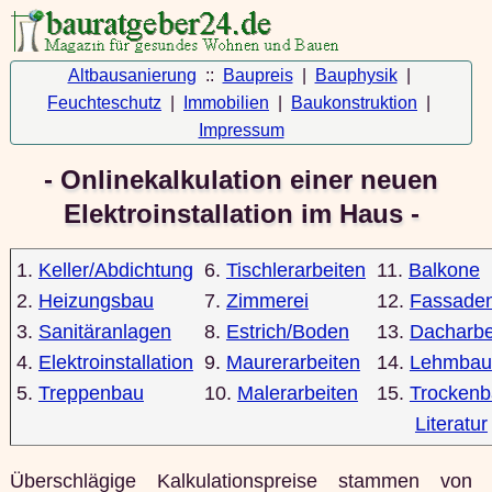
Altbausanierung
::
Baupreis
|
Bauphysik
|
Feuchteschutz
|
Immobilien
|
Baukonstruktion
|
Impressum
- Onlinekalkulation einer neuen
Elektroinstallation im Haus -
1.
Keller/Abdichtung
6.
Tischlerarbeiten
11.
Balkone
2.
Heizungsbau
7.
Zimmerei
12.
Fassade
3.
Sanitäranlagen
8.
Estrich/Boden
13.
Dacharbe
4.
Elektroinstallation
9.
Maurerarbeiten
14.
Lehmbau
5.
Treppenbau
10.
Malerarbeiten
15.
Trocken
Literatur
Überschlägige Kalkulationspreise stammen von