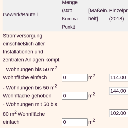
Menge
[Maßein-
Einzelpr
(statt
Gewerk/Bauteil
heit]
(2018)
Komma
Punkt)
Stromversorgung
einschließlich aller
Installationen und
zentralen Anlagen kompl.
2
- Wohnungen bis 50 m
2
Wohnfäche einfach
m
2
- Wohnungen bis 50 m
2
Wohnfläche gehoben
m
- Wohnungen mit 50 bis
2
80 m
Wohnfläche
2
einfach
m