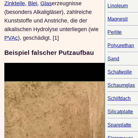
Zinkteile
,
Blei
,
Glas
erzeugnisse
Linoleum
(besonders Alkaligläser), zahlreiche
Magnesit
Kunststoffe und Anstriche, die der
alkalischen Hydrolyse unterliegen (wie
Perlite
PVAc
), geschädigt. [1]
Polyurethan
Beispiel falscher Putzaufbau
Sand
Schafwolle
Schaumglas
Schilfdach
Silicatplatte
Spanplatte