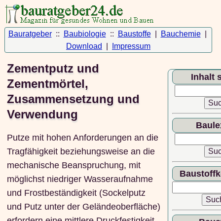
Bauratgeber
::
Baubiologie
::
Baustoffe
|
Bauchemie
|
Download
|
Impressum
Zementputz und
Inhalt
Zementmörtel,
Zusammensetzung und
Verwendung
Baule
Putze mit hohen Anforderungen an die
Tragfähigkeit beziehungsweise an die
mechanische Beanspruchung, mit
Baustoff
möglichst niedriger Wasseraufnahme
und Frostbeständigkeit (Sockelputz
und Putz unter der Geländeoberfläche)
erfordern eine mittlere Druckfestigkeit