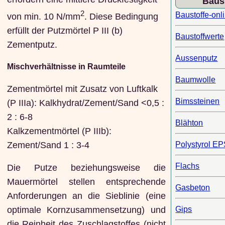
Baus
2
Baustoffe-onl
von min. 10 N/mm
. Diese Bedingung
erfüllt der Putzmörtel P III (b)
Baustoffwerte
Zementputz.
Aussenputz
Mischverhältnisse in Raumteile
Baumwolle
Zementmörtel mit Zusatz von Luftkalk
Bimssteinen
(P IIIa): Kalkhydrat/Zement/Sand <0,5 :
2 : 6-8
Blähton
Kalkzementmörtel (P IIIb):
Zement/Sand 1 : 3-4
Polystyrol E
Flachs
Die Putze beziehungsweise die
Mauermörtel stellen entsprechende
Gasbeton
Anforderungen an die Sieblinie (eine
Gips
optimale Kornzusammensetzung) und
die Reinheit des Zuschlagstoffes (nicht