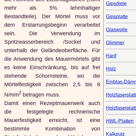
Gipsdiele
mehr als 5% lehmhaltiger
Bestandteile). Der Mörtel muss vor
Gipsplatte
dem Erstarrungsbeginn verarbeitet
Glaswolle
sein. Die Verwendung im
Spritzwasserbereich /Sockel und
Glimmer
unterhalb der Geländeoberfläche. Für
Hanf
die Anwendung des Mauermörtels gibt
es keine Einschränkung, bis auf frei
Holz
stehende Schornsteine, wo die
Einblas-Dämm
Mörtelfestigkeit zwischen 2,5 bis 8
2
N/mm
betragen muss.
Holzfaserplat
Damit einen Rezeptmauerwerk auch
Holzfaserplat
die festgelegte rechnerische
Mauerfestigkeit erreicht, ist eine
HWL-Platten
bestimmte Kombination von
Kalkputz