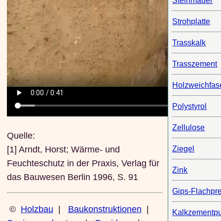
Steinmauer
Strohplatte
Trasskalk
Trasszement
Holzweichfase
Polystyrol
Zellulose
Quelle:
[1] Arndt, Horst; Wärme- und
Ziegel
Feuchteschutz in der Praxis, Verlag für
Zink
das Bauwesen Berlin 1996, S. 91
Gips-Flachpre
©
Holzbau
|
Baukonstruktionen
|
Kalkzementpu