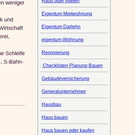
Haus oder mieten
en weniger
Eigentum Mietwohnung
ik und
Eigentum Darlehn
Wirtschaft
rei,
eigentum Wohnung
Renovierung
e Schleife
-, S-Bahn-
Checklisten Planung Bauen
Gebäudeversicherung
Generalunternehmer
Hausbau
Haus bauen
Haus bauen oder kaufen