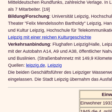
Mitteldeutschen Rundfunks, zahlreiche Verlage. I
als 7 Mitarbeiter. [19]
Bildung/Forschung
: Universität Leipzig, Hochschu
Theater "Felix Mendelssohn Bartholdy" Leipzig, Han
und Kultur Leipzig, Hochschule für Telekommunikati
Leipzig mit einer reichen Kulturgeschichte
Verkehrsanbindung
: Flughafen Leipzig/Halle, Lei
mit der Autobahn A14, A9 und A38, öffentlicher Na
und Buslinien. (Straßenbahnnetz mit 149,9 Kilometer
Quellen:
leipzig.de
,
Leipzig
Die beiden Geschäftsführer des Leipziger Wasserwe
eingelassen. Die Stadt Leipzig übernahm das Ausfallr
Einw
Einwohner 193
1945 die 4. grö