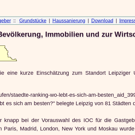
geber
::
Grundstücke
|
Haussanierung
|
Download
|
Impres
Bevölkerung, Immobilien und zur Wirts
owie eine kurze Einschätzung zum Standort Leipzige
n/staedte-ranking-wo-lebt-es-sich-am-besten_aid_39
t es sich am besten?" belegte Leipzig von 81 Städten d
 knapp bei der Vorauswahl des IOC für die Gastgebe
 Paris, Madrid, London, New York und Moskau wurde 