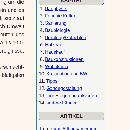
KAPITEL
ung um die
1.
Bauphysik
ein und es
2.
Feuchte Keller
, stolz auf
3.
Sanierung
ich Umwelt
4.
Baubiologie
leuten des
5.
Beratung/Gutachten
 bis 10,0.
6.
Holzbau
ereignisse.
7.
Hauskauf
8.
Baukonstruktionen
9.
Wohnklima
rschlacht-
10.
Kalkulation und BWL
blutigsten
11.
Tipps
12.
Gartengestaltung
13.
Ihre Fragen beantworten
14.
andere Länder
ARTIKEL
Förderung Altbausanierung-