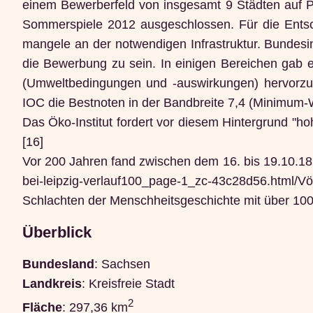
einem Bewerberfeld von insgesamt 9 Städten auf P
Sommerspiele 2012 ausgeschlossen. Für die Entsc
mangele an der notwendigen Infrastruktur. Bundesin
die Bewerbung zu sein. In einigen Bereichen gab e
(Umweltbedingungen und -auswirkungen) hervorzuh
IOC die Bestnoten in der Bandbreite 7,4 (Minimum-
Das Öko-Institut fordert vor diesem Hintergrund "ho
[16]
Vor 200 Jahren fand zwischen dem 16. bis 19.10.18
bei-leipzig-verlauf100_page-1_zc-43c28d56.html/
Schlachten der Menschheitsgeschichte mit über 100
Überblick
Bundesland
: Sachsen
Landkreis
: Kreisfreie Stadt
2
Fläche
: 297,36 km