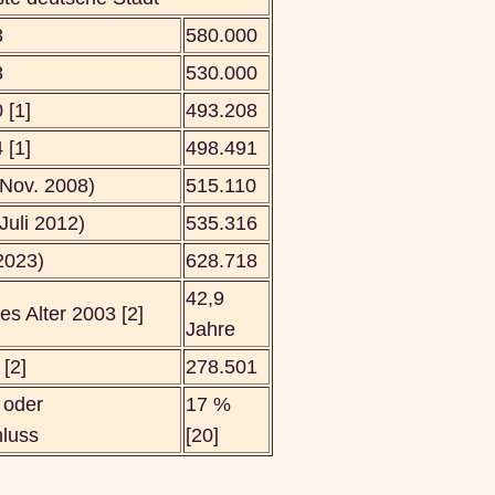
3
580.000
8
530.000
 [1]
493.208
 [1]
498.491
 Nov. 2008)
515.110
Juli 2012)
535.316
2023)
628.718
42,9
es Alter 2003 [2]
Jahre
[2]
278.501
 oder
17 %
luss
[20]