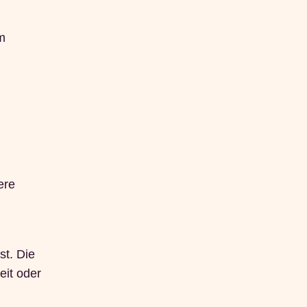
m
ere
st. Die
eit oder