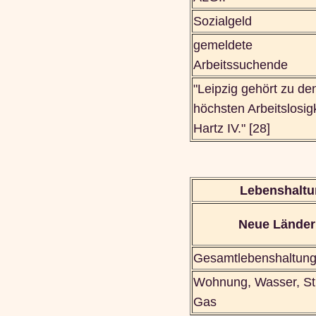
Sozialgeld
gemeldete
Arbeitssuchende
"Leipzig gehört zu d
höchsten Arbeitslosigk
Hartz IV." [28]
Lebenshaltun
Neue Länder
Gesamtlebenshaltun
Wohnung, Wasser, St
Gas