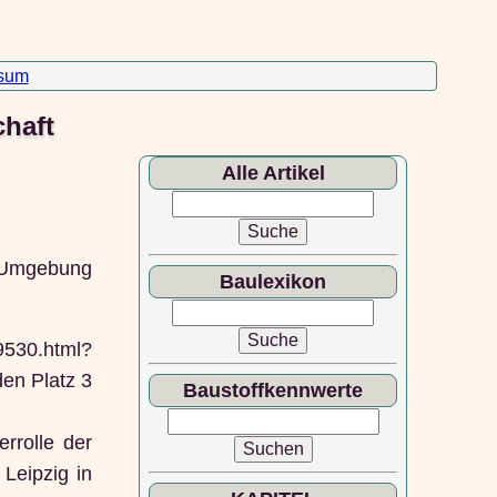
sum
chaft
Alle Artikel
r Umgebung
Baulexikon
9530.html?
en Platz 3
Baustoffkennwerte
rrolle der
Leipzig in