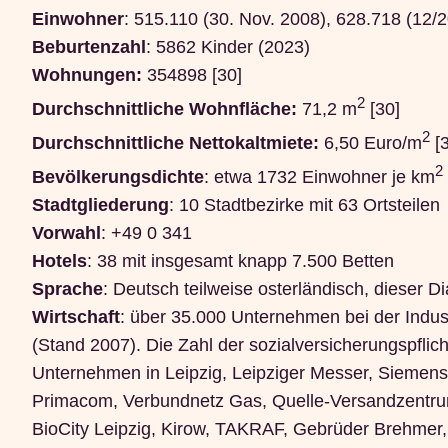
Einwohner
: 515.110 (30. Nov. 2008), 628.718 (12/
Beburtenzahl
: 5862 Kinder (2023)
Wohnungen:
354898 [30]
2
Durchschnittliche Wohnfläche:
71,2 m
[30]
2
Durchschnittliche Nettokaltmiete:
6,50 Euro/m
[3
2
Bevölkerungsdichte
: etwa 1732 Einwohner je km
Stadtgliederung
: 10 Stadtbezirke mit 63 Ortsteilen
Vorwahl
: +49 0 341
Hotels
: 38 mit insgesamt knapp 7.500 Betten
Sprache
: Deutsch teilweise osterländisch, dieser D
Wirtschaft
: über 35.000 Unternehmen bei der Indu
(Stand 2007). Die Zahl der sozialversicherungspflic
Unternehmen in Leipzig, Leipziger Messer, Siemens
Primacom, Verbundnetz Gas, Quelle-Versandzentru
BioCity Leipzig, Kirow, TAKRAF, Gebrüder Brehmer, 