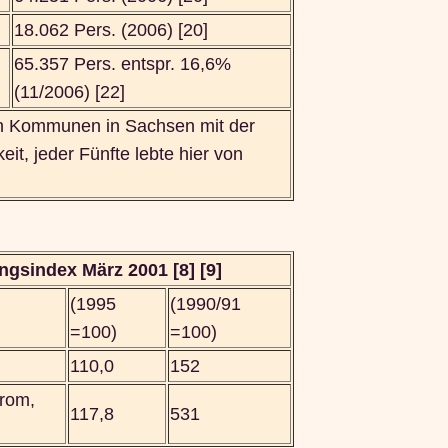
18.062 Pers. (2006) [20]
65.357 Pers. entspr. 16,6%
(11/2006) [22]
en Kommunen in Sachsen mit der
eit, jeder Fünfte lebte hier von
gsindex März 2001 [8] [9]
(1995
(1990/91
=100)
=100)
g
110,0
152
rom,
117,8
531