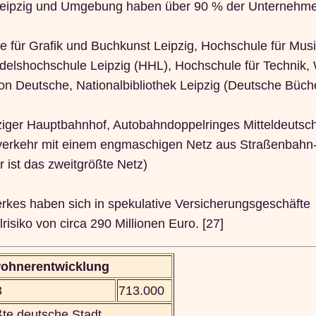
n Leipzig und Umgebung haben über 90 % der Unternehm
le für Grafik und Buchkunst Leipzig, Hochschule für Mus
delshochschule Leipzig (HHL), Hochschule für Technik, 
on Deutsche, Nationalbibliothek Leipzig (Deutsche Büche
pziger Hauptbahnhof, Autobahndoppelringes Mitteldeutsch
hverkehr mit einem engmaschigen Netz aus Straßenbahn
 ist das zweitgrößte Netz)
rkes haben sich in spekulative Versicherungsgeschäfte
isiko von circa 290 Millionen Euro. [27]
ohnerentwicklung
3
713.000
ßte deutsche Stadt