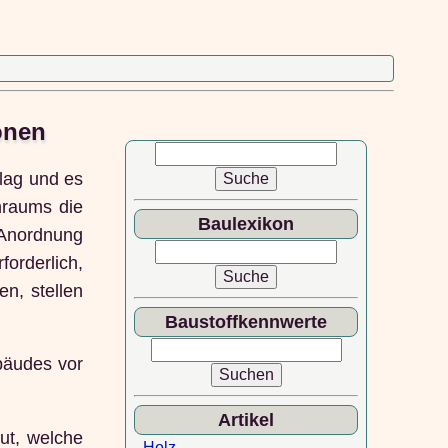
onen
lag und es
hraums die
Baulexikon
e Anordnung
orderlich,
n, stellen
Baustoffkennwerte
bäudes vor
Artikel
ut, welche
-
Holz