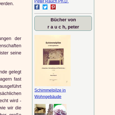
Peter Rauch Ph.D.
werden.
Bücher von
r a u c h, peter
rungen der
enschaften
ster seine
nde gelegt
agern fast
ausgeführt
Schimmelpilze in
ächlichen
Wohngebäude
cht wird -
ie wir die
über große