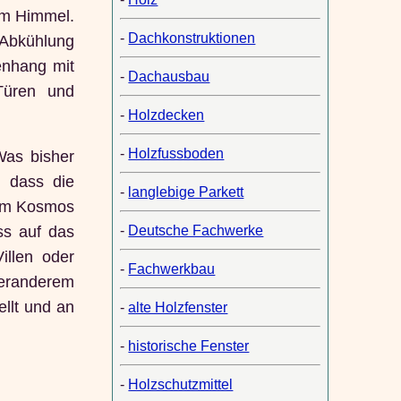
em Himmel.
-
Dachkonstruktionen
 Abkühlung
enhang mit
-
Dachausbau
Türen und
-
Holzdecken
-
Holzfussboden
Was bisher
, dass die
-
langlebige Parkett
dem Kosmos
-
Deutsche Fachwerke
ss auf das
llen oder
-
Fachwerkbau
teranderem
llt und an
-
alte Holzfenster
-
historische Fenster
-
Holzschutzmittel