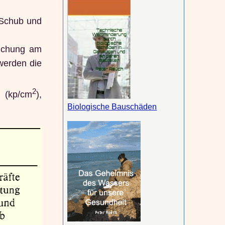
 Schub und
ruchung am
 werden die
2
) (kp/cm
),
Biologische Bauschäden