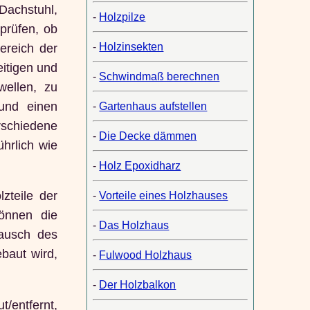
Dachstuhl,
-
Holzpilze
 prüfen, ob
-
Holzinsekten
ereich der
eitigen und
-
Schwindmaß berechnen
wellen, zu
 und einen
-
Gartenhaus aufstellen
schiedene
-
Die Decke dämmen
hrlich wie
-
Holz Epoxidharz
zteile der
-
Vorteile eines Holzhauses
önnen die
-
Das Holzhaus
tausch des
baut wird,
-
Fulwood Holzhaus
-
Der Holzbalkon
/entfernt,