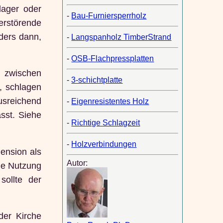
lager oder
-
Bau-Furniersperrholz
erstörende
nders dann,
-
Langspanholz TimberStrand
-
OSB-Flachpressplatten
 zwischen
-
3-schichtplatte
, schlagen
usreichend
-
Eigenresistentes Holz
sst. Siehe
-
Richtige Schlagzeit
-
Holzverbindungen
ension als
Autor:
ie Nutzung
ollte der
der Kirche