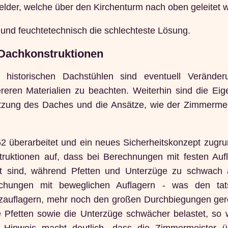
felder, welche über den Kirchenturm nach oben geleitet 
nd feuchtetechnisch die schlechteste Lösung.
 Dachkonstruktionen
u historischen Dachstühlen sind eventuell Verände
eren Materialien zu beachten. Weiterhin sind die Eig
utzung des Daches und die Ansätze, wie der Zimmermei
2 überarbeitet und ein neues Sicherheitskonzept zugru
truktionen auf, dass bei Berechnungen mit festen Aufl
t sind, während Pfetten und Unterzüge zu schwach 
chungen mit beweglichen Auflagern - was den tats
uflagern, mehr noch den großen Durchbiegungen gere
 Pfetten sowie die Unterzüge schwächer belastet, so w
e Hinweis macht deutlich, dass die Zimmermeister 