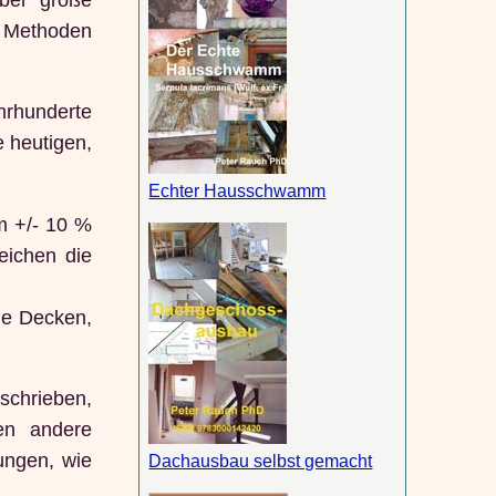
n Methoden
ahrhunderte
e heutigen,
Echter Hausschwamm
m +/- 10 %
eichen die
ie Decken,
schrieben,
en andere
tungen, wie
Dachausbau selbst gemacht