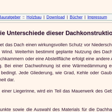
Bauratgeber
::
Holzbau
|
Download
|
Bücher
|
Impressum
ie Unterschiede dieser Dachkonstrukti
et das Dach einen wirkungsvollen Schutz vor Niedersch
und Wind. Weiterhin bestimmt geplante Nutzung des Dac
achkammern oder eine Abstellfläche erfolgt eine ander
g. Bei einer Dachwohnung ist eine Wärmedämmung erf
 bedingt. Jede Gliederung, wie Grad, Kehle oder Gaube
eit dar.
 einer Liegerinne, wird ein Teil das Mauerwerk des Ge
punkte sowie die Auswahl des Materials für die Dachha