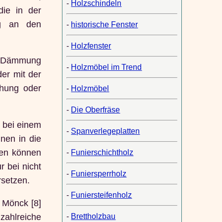
-
Holzschindeln
die in der
ung an den
-
historische Fenster
-
Holzfenster
er Dämmung
-
Holzmöbel im Trend
der mit der
chung oder
-
Holzmöbel
-
Die Oberfräse
s bei einem
-
Spanverlegeplatten
nen in die
gen können
-
Funierschichtholz
 bei nicht
-
Funiersperrholz
rsetzen.
-
Funiersteifenholz
i Mönck [8]
ahlreiche
-
Brettholzbau