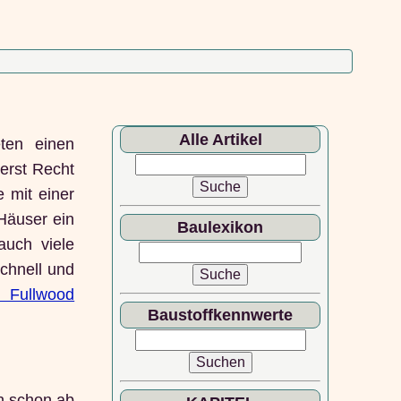
Alle Artikel
eten einen
erst Recht
 mit einer
Häuser ein
Baulexikon
auch viele
schnell und
s Fullwood
Baustoffkennwerte
n schon ab