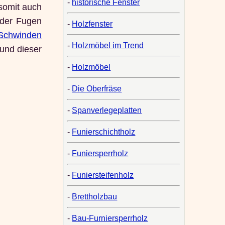
-
historische Fenster
 somit auch
 der Fugen
-
Holzfenster
Schwinden
-
Holzmöbel im Trend
 und dieser
-
Holzmöbel
-
Die Oberfräse
-
Spanverlegeplatten
-
Funierschichtholz
-
Funiersperrholz
-
Funiersteifenholz
-
Brettholzbau
-
Bau-Furniersperrholz