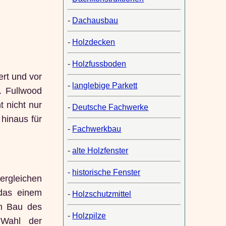
-
Dachausbau
-
Holzdecken
-
Holzfussboden
ert und vor
-
langlebige Parkett
. Fullwood
t nicht nur
-
Deutsche Fachwerke
hinaus für
-
Fachwerkbau
-
alte Holzfenster
-
historische Fenster
ergleichen
 das einem
-
Holzschutzmittel
im Bau des
-
Holzpilze
 Wahl der