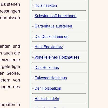
. Es stehen
-
Holzinsekten
bmessungen
-
Schwindmaß berechnen
dürfnissen
-
Gartenhaus aufstellen
-
Die Decke dämmen
lenten und
-
Holz Epoxidharz
n auch die
-
Vorteile eines Holzhauses
 exzellente
gefertigte
-
Das Holzhaus
hen Größe,
-
Fulwood Holzhaus
ietern von
tungen des
-
Der Holzbalkon
-
Holzschindeln
arpaten in