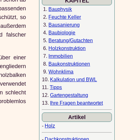
KAPITEL
passenden
1.
Bauphysik
chützt, so
2.
Feuchte Keller
3.
Bausanierung
n außerdem
4.
Baubiologie
d falscher
5.
Beratung/Gutachten
6.
Holzkonstruktion
7.
Immobilien
über einer
8.
Baukonstruktionen
engliedern
9.
Wohnklima
holzbalken
10.
Kalkulation und BWL
 verwendet
11.
Tipps
n schlecht
12.
Gartengestaltung
problemlos
13.
Ihre Fragen beantwortet
Artikel
-
Holz
-
Dachkonstruktionen