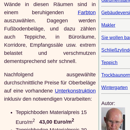
Gardinenstan
Wände in diesen Räumen sind in
einem beruhigenden
Farbton
Gebäudevers
auszuwählen. Dagegen werden
Makler
Fußbodenbeläge, und dazu zählen
auch Teppiche, in Büroräume,
Sie wollen b
Korridore, Empfangssäle usw. extrem
Schließzylind
belastet und verschmutzen
dementsprechend sehr schnell.
Teppich
Nachfolgend ausgewählte
Trockbaunor
durchschnittliche Preise für Oberbeläge
Wintergarten
auf eine vorhandene
Unterkonstruktion
inklusiv den notwendigen Vorarbeiten:
Autor:
Teppichboden Materialpreis 15
2
2
Euro/m
43,00 Euro/m