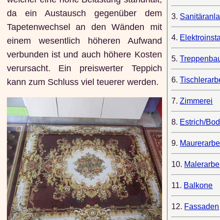
da ein Austausch gegenüber dem
3.
Sanitäranl
Tapetenwechsel an den Wänden mit
4.
Elektroinsta
einem wesentlich höheren Aufwand
verbunden ist und auch höhere Kosten
5.
Treppenba
verursacht. Ein preiswerter Teppich
6.
Tischlerarb
kann zum Schluss viel teuerer werden.
7.
Zimmerei
8.
Estrich/Bo
9.
Maurerarbe
10.
Malerarbe
11.
Balkone
12.
Fassaden