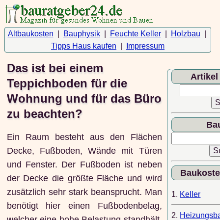
Altbaukosten
|
Bauphysik
|
Feuchte Keller
|
Holzbau
|
Tipps Haus kaufen
|
Impressum
Das ist bei einem
Artike
Teppichboden für die
Wohnung und für das Büro
zu beachten?
Bau
Ein Raum besteht aus den Flächen
Decke, Fußboden, Wände mit Türen
und Fenster. Der Fußboden ist neben
Baukoste
der Decke die größte Fläche und wird
zusätzlich sehr stark beansprucht. Man
1.
Keller
benötigt hier einen Fußbodenbelag,
2.
Heizungsb
welcher eine hohe Belastung standhält,