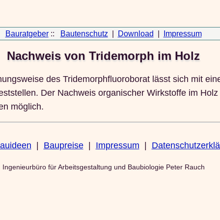
Bauratgeber
::
Bautenschutz
|
Download
|
Impressum
Nachweis von Tridemorph im Holz
ungsweise des Tridemorphfluoroborat lässt sich mit ein
 feststellen. Der Nachweis organischer Wirkstoffe im Hol
en möglich.
auideen
|
Baupreise
|
Impressum
|
Datenschutzerkl
Ingenieurbüro für Arbeitsgestaltung und Baubiologie Peter Rauch