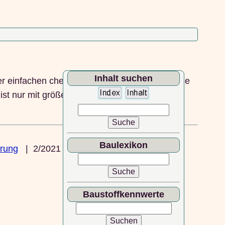
Inhalt suchen
er einfachen chemischen Nachweisreaktion, wie
z ist nur mit größerem Aufwand und apparativer
Baulexikon
ärung
| 2/2021
Baustoffkennwerte