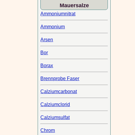
Mauersalze
Ammoniumnitrat
Ammonium
Arsen
Bor
Borax
Brennprobe Faser
Calziumcarbonat
Calziumclorid
Calziumsulfat
Chrom