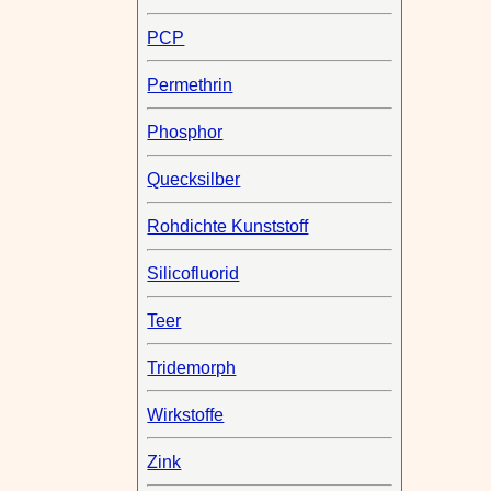
PCP
Permethrin
Phosphor
Quecksilber
Rohdichte Kunststoff
Silicofluorid
Teer
Tridemorph
Wirkstoffe
Zink