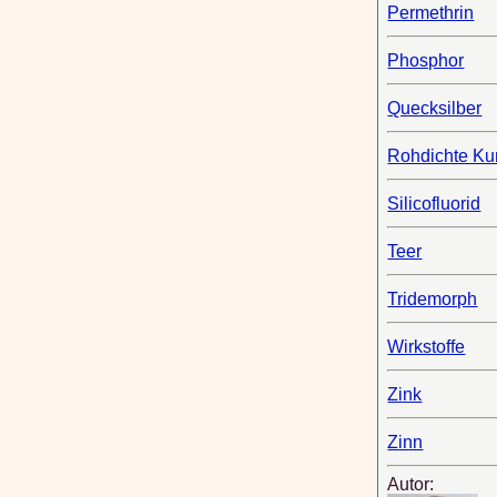
Permethrin
Phosphor
Quecksilber
Rohdichte Kun
Silicofluorid
Teer
Tridemorph
Wirkstoffe
Zink
Zinn
Autor: