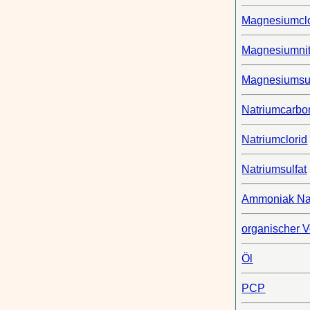
Magnesiumclo
Magnesiumnit
Magnesiumsul
Natriumcarbo
Natriumclorid
Natriumsulfat
Ammoniak Na
organischer 
Öl
PCP