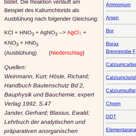
bildet. Die Reaktion verläuft am
Ammonium
Beispiel des Kaliumchlorids als
Arsen
Ausblühung nach folgender Gleichung:
Bor
KCl + HNO
+ AgNO
-->
AgCl↓
+
3
3
KNO
+ HN0
Borax
3
3
Brennprobe F
(Ausblühung) (
Niederschlag
)
Calziumcarbo
Quellen:
Weinmann, Kurt; Hösle, Richard;
Calziumclorid
Handbuch Bautenschutz Bd 2,
Calziumsulfat
Bauphysik und Bauchemie, expert
Verlag 1992, S.47
Chrom
Jander, Gerhard; Blasius, Ewald;
DDT
Lehrbuch der analytischen und
Elementarana
präparativen anorganischen