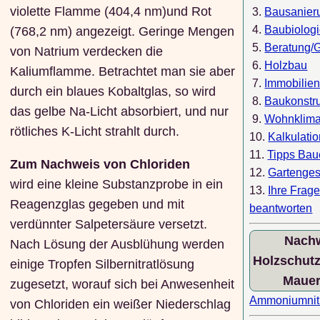
violette Flamme (404,4 nm)und Rot
3.
Bausanier
4.
Baubiolog
(768,2 nm) angezeigt. Geringe Mengen
5.
Beratung/
von Natrium verdecken die
6.
Holzbau
Kaliumflamme. Betrachtet man sie aber
7.
Immobilie
durch ein blaues Kobaltglas, so wird
8.
Baukonstr
das gelbe Na-Licht absorbiert, und nur
9.
Wohnklim
rötliches K-Licht strahlt durch.
10.
Kalkulati
11.
Tipps Ba
Zum Nachweis von Chloriden
12.
Gartenges
wird eine kleine Substanzprobe in ein
13.
Ihre Frag
Reagenzglas gegeben und mit
beantworten
verdünnter Salpetersäure versetzt.
Nach
Nach Lösung der Ausblühung werden
Holzschutz
einige Tropfen Silbernitratlösung
Mauer
zugesetzt, worauf sich bei Anwesenheit
Ammoniumnit
von Chloriden ein weißer Niederschlag