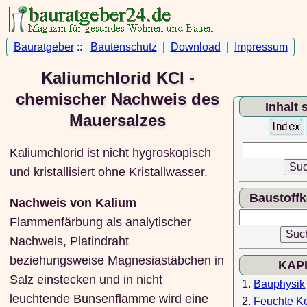
Bauratgeber
::
Bautenschutz
|
Download
|
Impressum
Kaliumchlorid KCl -
chemischer Nachweis des
Inhalt
Mauersalzes
Kaliumchlorid ist nicht hygroskopisch
und kristallisiert ohne Kristallwasser.
Baustoff
Nachweis von Kalium
Flammenfärbung als analytischer
Nachweis, Platindraht
beziehungsweise Magnesiastäbchen in
KAP
Salz einstecken und in nicht
1.
Bauphysik
leuchtende Bunsenflamme wird eine
2.
Feuchte Ke