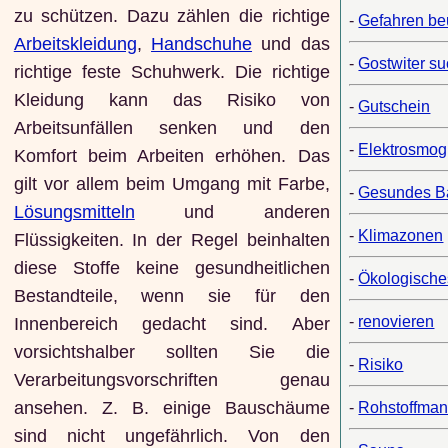
zu schützen. Dazu zählen die richtige
-
Gefahren beu
Arbeitskleidung
,
Handschuhe
und das
-
Gostwiter s
richtige feste Schuhwerk. Die richtige
Kleidung kann das Risiko von
-
Gutschein
Arbeitsunfällen senken und den
-
Elektrosmog
Komfort beim Arbeiten erhöhen. Das
gilt vor allem beim Umgang mit Farbe,
-
Gesundes B
Lösungsmitteln
und anderen
-
Klimazonen
Flüssigkeiten. In der Regel beinhalten
diese Stoffe keine gesundheitlichen
-
Ökologisch
Bestandteile, wenn sie für den
-
renovieren
Innenbereich gedacht sind. Aber
vorsichtshalber sollten Sie die
-
Risiko
Verarbeitungsvorschriften genau
ansehen. Z. B. einige Bauschäume
-
Rohstoffman
sind nicht ungefährlich. Von den