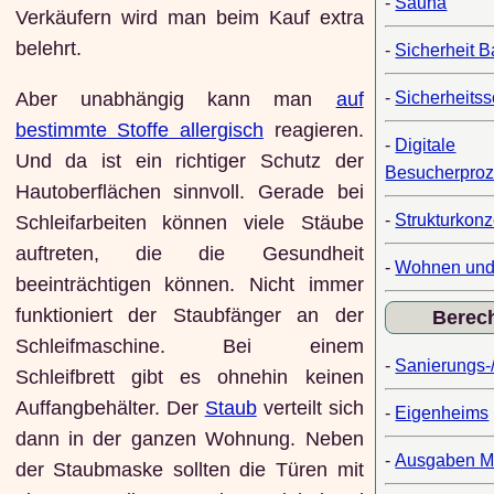
-
Sauna
Verkäufern wird man beim Kauf extra
belehrt.
-
Sicherheit B
-
Sicherheits
Aber unabhängig kann man
auf
bestimmte Stoffe allergisch
reagieren.
-
Digitale
Und da ist ein richtiger Schutz der
Besucherpro
Hautoberflächen sinnvoll. Gerade bei
-
Strukturkonz
Schleifarbeiten können viele Stäube
auftreten, die die Gesundheit
-
Wohnen und
beeinträchtigen können. Nicht immer
funktioniert der Staubfänger an der
Berec
Schleifmaschine. Bei einem
-
Sanierungs-
Schleifbrett gibt es ohnehin keinen
Auffangbehälter. Der
Staub
verteilt sich
-
Eigenheims
dann in der ganzen Wohnung. Neben
-
Ausgaben M
der Staubmaske sollten die Türen mit