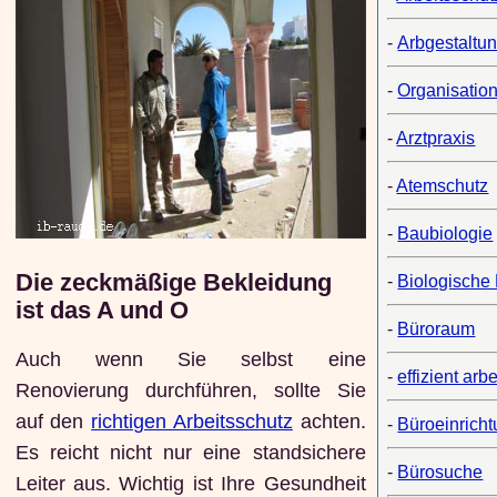
-
Arbgestaltu
-
Organisation
-
Arztpraxis
-
Atemschutz
-
Baubiologie
Die zeckmäßige Bekleidung
-
Biologische
ist das A und O
-
Büroraum
Auch wenn Sie selbst eine
-
effizient arb
Renovierung durchführen, sollte Sie
auf den
richtigen Arbeitsschutz
achten.
-
Büroeinrich
Es reicht nicht nur eine standsichere
-
Bürosuche
Leiter aus. Wichtig ist Ihre Gesundheit