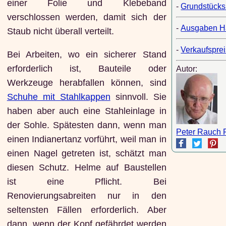
einer Folie und Klebeband
-
Grundstücks
verschlossen werden, damit sich der
-
Ausgaben H
Staub nicht überall verteilt.
-
Verkaufspre
Bei Arbeiten, wo ein sicherer Stand
erforderlich ist, Bauteile oder
Autor:
Werkzeuge herabfallen können, sind
Schuhe mit Stahlkappen
sinnvoll. Sie
haben aber auch eine Stahleinlage in
der Sohle. Spätesten dann, wenn man
Peter Rauch 
einen Indianertanz vorführt, weil man in
einen Nagel getreten ist, schätzt man
diesen Schutz. Helme auf Baustellen
ist eine Pflicht. Bei
Renovierungsabreiten nur in den
seltensten Fällen erforderlich. Aber
dann, wenn der Kopf gefährdet werden