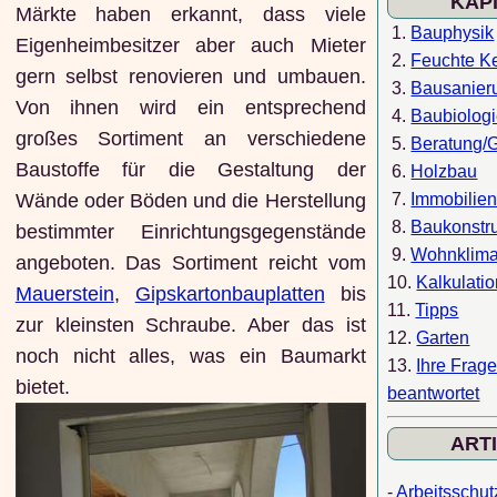
KAP
Märkte haben erkannt, dass viele
1.
Bauphysik
Eigenheimbesitzer aber auch Mieter
2.
Feuchte Ke
gern selbst renovieren und umbauen.
3.
Bausanier
Von ihnen wird ein entsprechend
4.
Baubiolog
großes Sortiment an verschiedene
5.
Beratung/
Baustoffe für die Gestaltung der
6.
Holzbau
7.
Immobilie
Wände oder Böden und die Herstellung
8.
Baukonstr
bestimmter Einrichtungsgegenstände
9.
Wohnklim
angeboten. Das Sortiment reicht vom
10.
Kalkulati
Mauerstein
,
Gipskartonbauplatten
bis
11.
Tipps
zur kleinsten Schraube. Aber das ist
12.
Garten
noch nicht alles, was ein Baumarkt
13.
Ihre Frag
bietet.
beantwortet
ART
-
Arbeitsschut