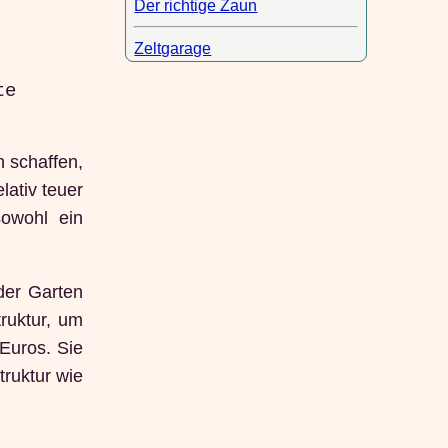
Der richtige Zaun
Zeltgarage
te
n schaffen,
lativ teuer
owohl ein
der Garten
truktur, um
Euros. Sie
truktur wie