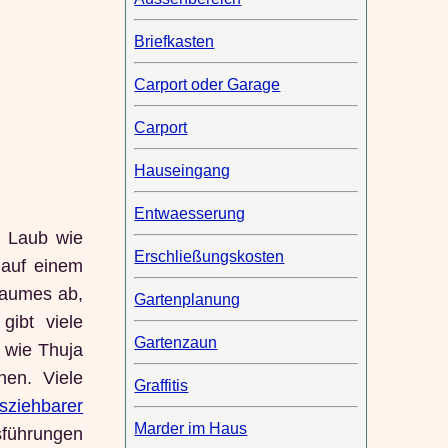
Briefkasten
Carport oder Garage
Carport
Hauseingang
Entwaesserung
m Laub wie
Erschließungskosten
 auf einem
Baumes ab,
Gartenplanung
ibt viele
Gartenzaun
 wie Thuja
nen. Viele
Graffitis
sziehbarer
Marder im Haus
usführungen