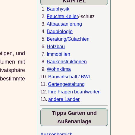
KAPITEL
1.
Bauphysik
2.
Feuchte Keller
/-schutz
3.
Altbausanierung
4.
Baubiologie
5.
Beratung/Gutachten
6.
Holzbau
ötigen, und
7.
Immobilien
bäumen mit
8.
Baukonstruktionen
9.
Wohnklima
ivatsphäre
10.
Bauwirtschaft / BWL
bestimmte
11.
Gartengestaltung
12.
Ihre Fragen beantworten
13.
andere Länder
Tipps Garten und
Außenanlage
Aussenbereich