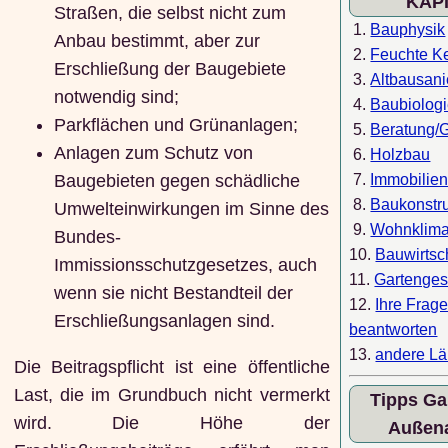
KAP
Straßen, die selbst nicht zum
1.
Bauphysik
Anbau bestimmt, aber zur
2.
Feuchte Ke
Erschließung der Baugebiete
3.
Altbausan
notwendig sind;
4.
Baubiolog
Parkflächen und Grünanlagen;
5.
Beratung/
Anlagen zum Schutz von
6.
Holzbau
7.
Immobilie
Baugebieten gegen schädliche
8.
Baukonstr
Umwelteinwirkungen im Sinne des
9.
Wohnklim
Bundes-
10.
Bauwirtsc
Immissionsschutzgesetzes, auch
11.
Gartenges
wenn sie nicht Bestandteil der
12.
Ihre Frag
Erschließungsanlagen sind.
beantworten
13.
andere Lä
Die Beitragspflicht ist eine öffentliche
Last, die im Grundbuch nicht vermerkt
Tipps Ga
wird. Die Höhe der
Außen