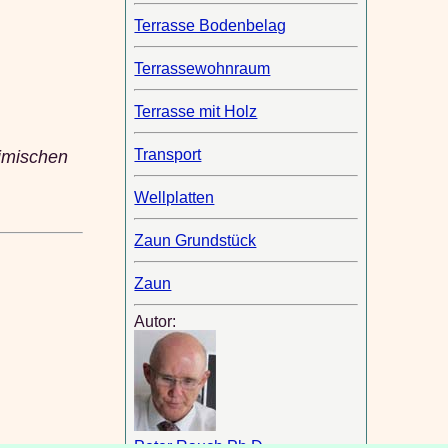
Terrasse Bodenbelag
Terrassewohnraum
Terrasse mit Holz
Transport
eimischen
Wellplatten
Zaun Grundstück
Zaun
Autor:
Peter Rauch Ph.D.