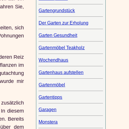
fahren Sie,
Gartengrundstück
Der Garten zur Erholung
eiten, sich
Garten Gesundheit
 Wohnungen
Gartenmöbel Teakholz
nderen Reiz
Wochendhaus
Pflanzen im
Gartenhaus aufstellen
gutachtung
wurde mir
Gartenmöbel
Gartentipps
 zusätzlich
Garagen
 In diesem
en. Bereits
Monstera
über dem