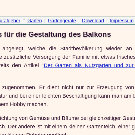
uratgeber
::
Garten
|
Gartengeräte
|
Download
|
Impressum
 für die Gestaltung des Balkons
 angelegt, welche die Stadtbevölkerung wieder an 
die zusätzliche Versorgung der Familie mit etwas frisch
its den Artikel "
Der Garten als Nutzgarten und zur
 zugenommen. Er dient nicht nur zur Erzeugung vo
Natur und bei einer leichten Beschäftigung kann man am
inem Hobby machen.
r Züchtung von Gemüse und Bäume bei gleichzeitiger Gest
ch. Der andere ist mit einem kleinen Gartenteich, einer 
em kleinen Roboter gepflegt.