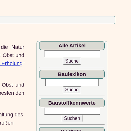
Alle Artikel
die Natur
es Obst und
 Erholung
"
Baulexikon
n Obst und
 besten den
Baustoffkennwerte
altung des
großen