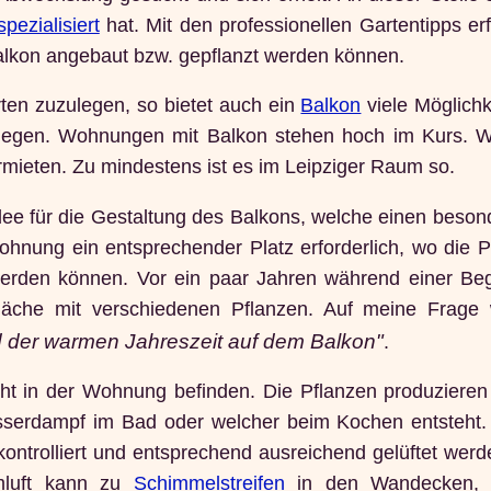
pezialisiert
hat. Mit den professionellen Gartentipps er
alkon angebaut bzw. gepflanzt werden können.
ten zuzulegen, so bietet auch ein
Balkon
viele Möglichk
ulegen. Wohnungen mit Balkon stehen hoch im Kurs.
rmieten. Zu mindestens ist es im Leipziger Raum so.
Idee für die Gestaltung des Balkons, welche einen beso
 Wohnung ein entsprechender Platz erforderlich, wo die 
 werden können. Vor ein paar Jahren während einer Be
äche mit verschiedenen Pflanzen. Auf meine Frage 
d der warmen Jahreszeit auf dem Balkon"
.
icht in der Wohnung befinden. Die Pflanzen produzieren
sserdampf im Bad oder welcher beim Kochen entsteht.
ontrolliert und entsprechend ausreichend gelüftet werd
umluft kann zu
Schimmelstreifen
in den Wandecken, 