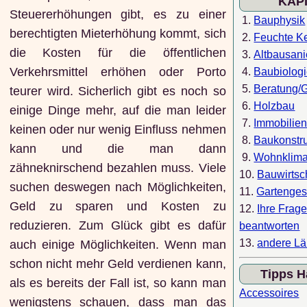
KAP
Steuererhöhungen gibt, es zu einer
1.
Bauphysik
berechtigten Mieterhöhung kommt, sich
2.
Feuchte Ke
die Kosten für die öffentlichen
3.
Altbausan
Verkehrsmittel erhöhen oder Porto
4.
Baubiolog
5.
Beratung/
teurer wird. Sicherlich gibt es noch so
6.
Holzbau
einige Dinge mehr, auf die man leider
7.
Immobilie
keinen oder nur wenig Einfluss nehmen
8.
Baukonstr
kann und die man dann
9.
Wohnklim
zähneknirschend bezahlen muss. Viele
10.
Bauwirtsc
suchen deswegen nach Möglichkeiten,
11.
Gartenges
Geld zu sparen und Kosten zu
12.
Ihre Frag
reduzieren. Zum Glück gibt es dafür
beantworten
13.
andere Lä
auch einige Möglichkeiten. Wenn man
schon nicht mehr Geld verdienen kann,
Tipps H
als es bereits der Fall ist, so kann man
Accessoires
wenigstens schauen, dass man das