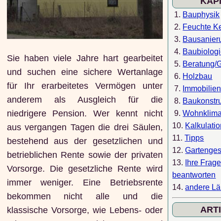
KAP
1.
Bauphysik
2.
Feuchte Ke
3.
Bausanier
4.
Baubiolog
Sie haben viele Jahre hart gearbeitet
5.
Beratung/
und suchen eine sichere Wertanlage
6.
Holzbau
für Ihr erarbeitetes Vermögen unter
7.
Immobilie
anderem als Ausgleich für die
8.
Baukonstr
niedrigere Pension. Wer kennt nicht
9.
Wohnklim
10.
Kalkulati
aus vergangen Tagen die drei Säulen,
11.
Tipps
bestehend aus der gesetzlichen und
12.
Gartenges
betrieblichen Rente sowie der privaten
13.
Ihre Frag
Vorsorge. Die gesetzliche Rente wird
beantworten
immer weniger. Eine Betriebsrente
14.
andere Lä
bekommen nicht alle und die
ART
klassische Vorsorge, wie Lebens- oder