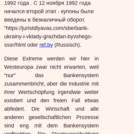
1992 года . С 12 ноября 1992 года
начался второй этап - купоны были
введены в безналичный оборот.
"https://juristdlyavas.com/sberbank-
ukrainy-i-vklady-grazhdan-byvshego-
sssr/html oder
ref.by
(Russisch).
Diese Extreme werden wir hier in
Westeuropa zwar nicht erwarten, weil
"nur" das Bankensystem
zusammenbricht, aber die Industrie mit
ihrer Wertschöpfung irgendwie weiter
existiert und den freien Fall etwas
abfedert. Die Wirtschaft und alle
anderen gesellschaftlichen Prozesse
sind eng mit dem Bankensystem