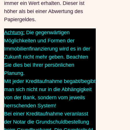
immer ein Wert erhalten. Dieser ist
höher als bei einer Abwertung des
Papiergeldes.
Achtung:
Die gegenwärtigen
Möglichkeiten und Formen der
Immobilienfinanzierung wird es in der
Zukunft nicht mehr geben. Beachten
Sie dies bei Ihrer persönlichen
Planung.
Mit jeder Kreditaufnahme begabt/begibt
man sich nicht nur in die Abhängigkeit
von der Bank, sondern vom jeweils
herrschenden System!
Bei einer Kreditaufnahme veranlasst
der Notar die Grundschuldbestellung