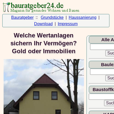
Bauratgeber
::
Grundstücke
|
Haussanierung
|
Download
|
Impressum
Welche Wertanlagen
Alle A
sichern Ihr Vermögen?
©
Altbaus
Gold oder Immobilien
Bauideen
Sanierungs
Baule
Skonto
|
I
AGB/Daten
| 8/2019
Baustoff