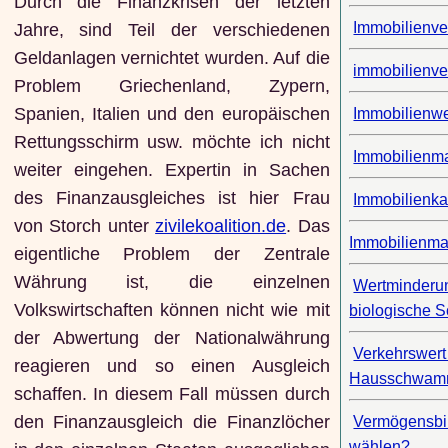
Durch die Finanzkrisen der letzten
Immobilienve
Jahre, sind Teil der verschiedenen
Geldanlagen vernichtet wurden. Auf die
immobilienve
Problem Griechenland, Zypern,
Spanien, Italien und den europäischen
Immobilienw
Rettungsschirm usw. möchte ich nicht
Immobilienma
weiter eingehen. Expertin in Sachen
des Finanzausgleiches ist hier Frau
Immobilienka
von Storch unter
zivilekoalition.de
. Das
Immobilienma
eigentliche Problem der Zentrale
Währung ist, die einzelnen
Wertminderun
Volkswirtschaften können nicht wie mit
biologische 
der Abwertung der Nationalwährung
Verkehrswert
reagieren und so einen Ausgleich
Hausschwa
schaffen. In diesem Fall müssen durch
den Finanzausgleich die Finanzlöcher
Vermögensbi
wählen?