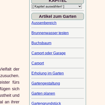
KAPITEL
Artikel zum Garten
Aussenbereich
Brunnenwasser testen
Buchsbaum
Carport oder Garage
Carport
elfalt der
Erholung im Garten
uszusuchen.
ster fürs
Gartengestaltung
fügen sich
Garten planen
ustheit und
l an ihrer
Gartengrundstück