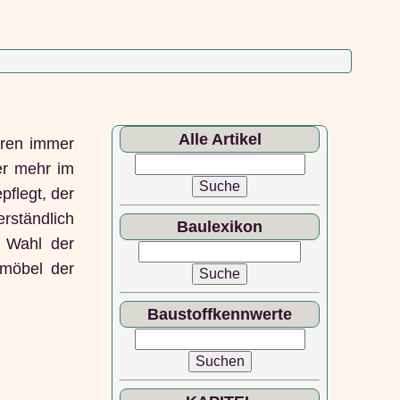
Alle Artikel
uren immer
er mehr im
pflegt, der
rständlich
Baulexikon
e Wahl der
nmöbel der
Baustoffkennwerte