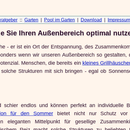
ratgeber
::
Garten
|
Pool im Garten
|
Download
|
Impressu
e Sie Ihren Außenbereich optimal nutz
äche - er ist ein Ort der Entspannung, des Zusammenk
sonders wenn wir unseren Außenbereich so gestalten, 
 Potenzial. Menschen, die bereits ein
kleines Grillhäusche
lche Strukturen mit sich bringen - egal ob Sonnens
d schier endlos und können perfekt an individuelle B
illon für den Sommer
bietet nicht nur Schutz vor 
en eleganten Mittelpunkt für gesellige Zusammenkü
ischem Reiz macht solche Strukturen zu beliebten