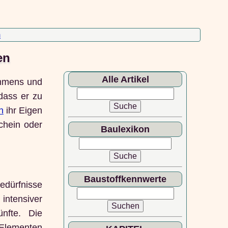
m
en
Alle Artikel
ommens und
dass er zu
n
ihr Eigen
chein oder
Baulexikon
Baustoffkennwerte
edürfnisse
intensiver
nfte. Die
 Elementen