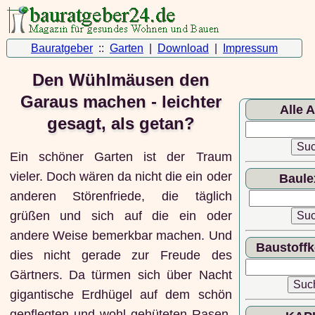
Bauratgeber
::
Garten
|
Download
|
Impressum
Den Wühlmäusen den
Garaus machen - leichter
Alle A
gesagt, als getan?
Ein schöner Garten ist der Traum
vieler. Doch wären da nicht die ein oder
Baule
anderen Störenfriede, die täglich
grüßen und sich auf die ein oder
andere Weise bemerkbar machen. Und
Baustoff
dies nicht gerade zur Freude des
Gärtners. Da türmen sich über Nacht
gigantische Erdhügel auf dem schön
gepflegten und wohl gehüteten Rasen.