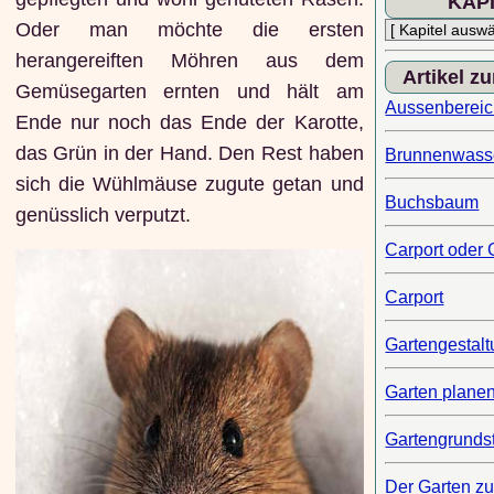
KAP
Oder man möchte die ersten
herangereiften Möhren aus dem
Artikel z
Gemüsegarten ernten und hält am
Aussenberei
Ende nur noch das Ende der Karotte,
das Grün in der Hand. Den Rest haben
Brunnenwasse
sich die Wühlmäuse zugute getan und
Buchsbaum
genüsslich verputzt.
Carport oder
Carport
Gartengestal
Garten plane
Gartengrunds
Der Garten zu