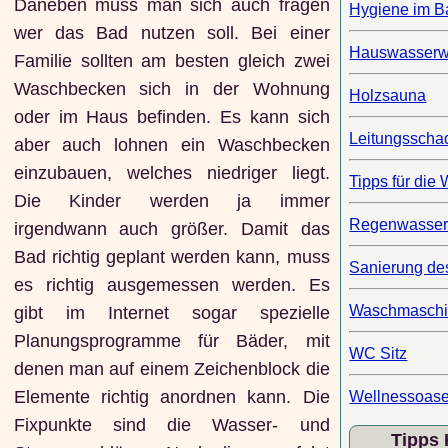
Daneben muss man sich auch fragen
Hygiene im 
wer das Bad nutzen soll. Bei einer
Hauswasserw
Familie sollten am besten gleich zwei
Waschbecken sich in der Wohnung
Holzsauna
oder im Haus befinden. Es kann sich
Leitungsscha
aber auch lohnen ein Waschbecken
einzubauen, welches niedriger liegt.
Tipps für die
Die Kinder werden ja immer
Regenwasse
irgendwann auch größer. Damit das
Bad richtig geplant werden kann, muss
Sanierung de
es richtig ausgemessen werden. Es
Waschmasch
gibt im Internet sogar spezielle
Planungsprogramme für Bäder, mit
WC Sitz
denen man auf einem Zeichenblock die
Elemente richtig anordnen kann. Die
Wellnessoas
Fixpunkte sind die Wasser- und
Tipps