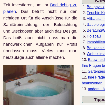
KAP
Zeit investieren, um ihr
Bad richtig zu
1.
Bauphysik
planen
. Das betrifft nicht nur den
2.
Feuchte Ke
richtigen Ort für die Anschlüsse für die
3.
Altbausan
Sanitäreinrichtung, der Beleuchtung
4.
Baubiolog
5.
Beratung/
und Steckdosen aber auch das Design.
6.
Holzbau
Das heißt aber nicht, dass man die
7.
Immobilie
handwerklichen Aufgaben nur Profis
8.
Baukonstr
überlassen muss. Vieles kann man
9.
Wohnklim
heutzutage auch alleine machen.
10.
Bauwirtsc
Ihre Fragen b
11.
Gartenges
12.
Ihre Frag
beantworten
13.
andere Lä
Tipp