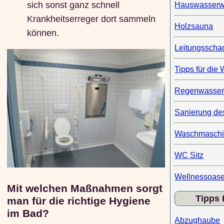
sich sonst ganz schnell
Hauswasserw
Krankheitserreger dort sammeln
Holzsauna
können.
Leitungsscha
Tipps für die
Regenwasse
Sanierung de
Waschmasch
WC Sitz
Wellnessoas
Mit welchen Maßnahmen sorgt
Tipps
man für die richtige Hygiene
im Bad?
Abzughaube