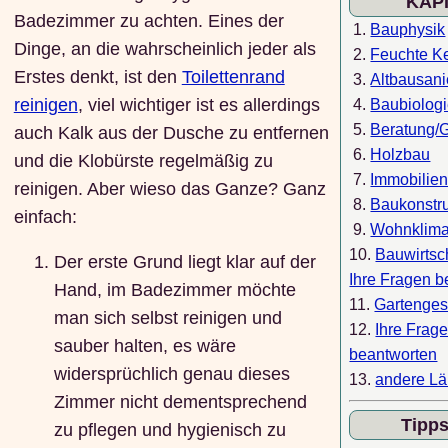
KAP
Badezimmer zu achten. Eines der
1.
Bauphysik
Dinge, an die wahrscheinlich jeder als
2.
Feuchte Ke
Erstes denkt, ist den
Toilettenrand
3.
Altbausan
reinigen
, viel wichtiger ist es allerdings
4.
Baubiolog
5.
Beratung/
auch Kalk aus der Dusche zu entfernen
6.
Holzbau
und die Klobürste regelmäßig zu
7.
Immobilie
reinigen. Aber wieso das Ganze? Ganz
8.
Baukonstr
einfach:
9.
Wohnklim
10.
Bauwirtsc
Der erste Grund liegt klar auf der
Ihre Fragen b
Hand, im Badezimmer möchte
11.
Gartenges
man sich selbst reinigen und
12.
Ihre Frag
sauber halten, es wäre
beantworten
widersprüchlich genau dieses
13.
andere Lä
Zimmer nicht dementsprechend
Tipp
zu pflegen und hygienisch zu