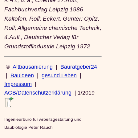
K.-H.; u. a.; Chemie 17.Aufl.,
Fachbuchverlag Leipzig 1986
Kaltofen, Rolf; Eckert, Günter; Opitz,
Rolf; Allgemeine chemische Technik,
4.Aufl., Deutscher Verlag für
Grundstoffindustrie Leipzig 1972
©
Altbausanierung
|
Bauratgeber24
|
Bauideen
|
gesund Leben
|
Impressum
|
AGB/Datenschutzerklärung
| 1/2019
Ingenieurbüro für Arbeitsgestaltung und
Baubiologie Peter Rauch