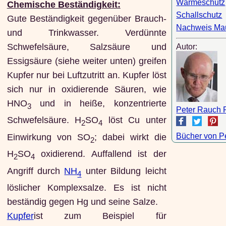
Wärmeschutz
Chemische Beständigkeit:
Schallschutz
Gute Beständigkeit gegenüber Brauch-
Nachweis Ma
und Trinkwasser. Verdünnte
Schwefelsäure, Salzsäure und
Autor:
Essigsäure (siehe weiter unten) greifen
Kupfer nur bei Luftzutritt an. Kupfer löst
sich nur in oxidierende Säuren, wie
HNO
und in heiße, konzentrierte
3
Peter Rauch 
Schwefelsäure. H
SO
löst Cu unter
2
4
Bücher von P
Einwirkung von SO
; dabei wirkt die
2
H
SO
oxidierend. Auffallend ist der
2
4
Angriff durch
NH
unter Bildung leicht
4
löslicher Komplexsalze. Es ist nicht
beständig gegen Hg und seine Salze.
Kupfer
ist zum Beispiel für