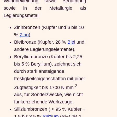
Wandbekleidung sowie Bedachung
sowie in der Metallurgie als
Legierungsmetall
Zinnbronzen (Kupfer und 6 bis 10
%
Zinn
),
Bleibronze (Kupfer, 28 %
Blei
und
andere Legierungselemente),
Berylliumbronze (Kupfer bis 2,25
bis 5 % Beryllium), zeichnet sich
durch stark ansteigende
Festigkeitseigenschaften mit einer
-2
Zugfestigkeit bis 1700 N mm
aus, für Sonderzwecke, wie nicht
funkenziehende Werkzeuge,
Siliziumbronzen ( < 95 % Kupfer +
1,5 bis 3,5 %
Silizium
(Si+) bis 1