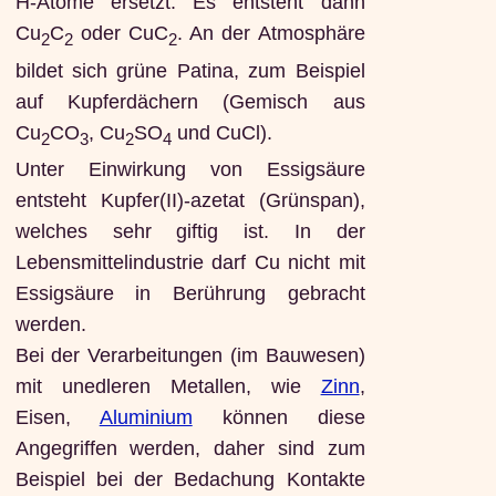
H-Atome ersetzt. Es entsteht dann
Cu
C
oder CuC
. An der Atmosphäre
2
2
2
bildet sich grüne Patina, zum Beispiel
auf Kupferdächern (Gemisch aus
Cu
CO
, Cu
SO
und CuCl).
2
3
2
4
Unter Einwirkung von Essigsäure
entsteht Kupfer(II)-azetat (Grünspan),
welches sehr giftig ist. In der
Lebensmittelindustrie darf Cu nicht mit
Essigsäure in Berührung gebracht
werden.
Bei der Verarbeitungen (im Bauwesen)
mit unedleren Metallen, wie
Zinn
,
Eisen,
Aluminium
können diese
Angegriffen werden, daher sind zum
Beispiel bei der Bedachung Kontakte