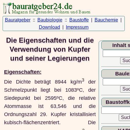
Bauratgeber
::
Baubiologie
::
Baustoffe
|
Bauchemie
|
Download
|
Impressum
Die Eigenschaften und die
Inhalt
Verwendung von Kupfer
und seiner Legierungen
Eigenschaften:
Baule
3
Die Dichte beträgt 8944 kg/m
der
Schmelzpunkt liegt bei 1083ºC, der
Siedepunkt bei 2595ºC, die relative
Baustoff
Atommasse ist 63,546 und die
Ordnungszahl 29. Kupfer kristallisiert
kubisch-flächenzentriert. Die