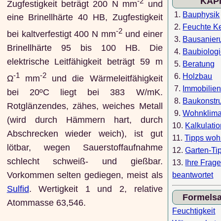
KAP
-2
Zugfestigkeit beträgt 200 N mm
und
1.
Bauphysik
eine Brinellhärte 40 HB, Zugfestigkeit
2.
Feuchte Ke
-2
bei kaltverfestigt 400 N mm
und einer
3.
Bausanier
Brinellhärte 95 bis 100 HB. Die
4.
Baubiolog
elektrische Leitfähigkeit beträgt 59 m
5.
Beratung
-1
-2
6.
Holzbau
Ω
mm
und die Wärmeleitfähigkeit
7.
Immobilie
bei 20ºC liegt bei 383 W/mK.
8.
Baukonstru
Rotglänzendes, zähes, weiches Metall
9.
Wohnklim
(wird durch Hämmern hart, durch
10.
Kalkulati
Abschrecken wieder weich), ist gut
11.
Tipps wo
lötbar, wegen Sauerstoffaufnahme
12.
Garten-Ti
schlecht schweiß- und gießbar.
13.
Ihre Frag
Vorkommen selten gediegen, meist als
beantwortet
Sulfid
. Wertigkeit 1 und 2, relative
Formels
Atommasse 63,546.
Feuchtigkeit