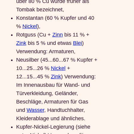
über 80 % Cu wurde früher als
Tombak bezeichnet,
Konstantan (60 % Kupfer und 40
%
Nickel
),
Rotguss (Cu +
Zinn
bis 11 % +
Zink
bis 5 % und etwas
Blei
)
Verwendung: Armaturen,
Neusilber (45...60...67 % Kupfer +
10...25...26 %
Nickel
+
12...15...45 %
Zink
) Verwendung:
Im Innenausbau für Wand- und
Türverkleidung, Geländer,
Beschläge, Armaturen für Gas
und
Wasser
, Handtuchhalter,
Kleiderablage und ähnliches.
Kupfer-Nickel-Legierung (siehe