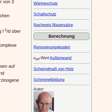
r von 3
Wärmeschutz
Schallschutz
achen
Nachweis Mauersalze
-1
 l
/d über
Berechnung
komplexe
Renovierungskosten
u
-Wert
Außenwand
eff
isen auf
Schwindmaß von Holz
nd
Schimmelbildung
arzinogene
Autor: