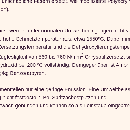
nschädliche Fasern ersetzt, wie modifizierte Polyacrylni
lon).
best werden unter normalen Umweltbedingungen nicht ve
ne hohe Schmelztemperatur aus, etwa 1550ºC. Dabei nim
rsetzungstemperatur und die Dehydroxylierungstemper
2
Zugfestigkeit von 560 bis 760 N/mm
Chrysotil zersetzt si
ydroxid bei 200 ºC vollständig. Demgegenüber ist Amphib
µg/kg Benzo(a)pyren.
mentteilen nur eine geringe Emission. Eine Umweltbela
nicht festgestellt. Bei Spritzasbestputzen und
schwach gebunden und können so als Feinstaub eingeatm