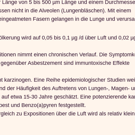
er Länge von 5 bis 500 µm Länge und einem Durchmesse
en nicht in die Alveolen (Lungenbläschen). Mit einem
 eingeatmeten Fasern gelangen in die Lunge und verurs
lkerung wird auf 0,05 bis 0,1 µg /d über Luft und 0,02 µg
sitionen nimmt einen chronischen Verlauf. Die Symptom
nen gegenüber Asbestzement sind immuntoxische Effekte
t karzinogen. Eine Reihe epidemiologischer Studien we
 der Häufigkeit des Auftretens von Lungen-, Magen- u
 auf etwa 15-30 Jahre geschätzt. Eine potenzierende k
best und Benzo(a)pyren festgestellt.
eich zu Expositionen über die Luft wird als relativ klein