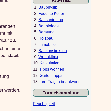
KAPITEL
tril-
1.
Bauphysik
2.
Feuchte Keller
3.
Bausanierung
rändert.
4.
Baubiologie
5.
Beratung
mt mit
6.
Holzbau
atur zu.
7.
Immobilien
ch in einer
8.
Baukonstruktion
ol stabil.
9.
Wohnklima
10.
Kalkulation
11.
Tipps wohnen
12.
Garten-Tipps
stung
13.
Ihre Fragen beantwortet
et werden.
Formelsammlung
Feuchtigkeit