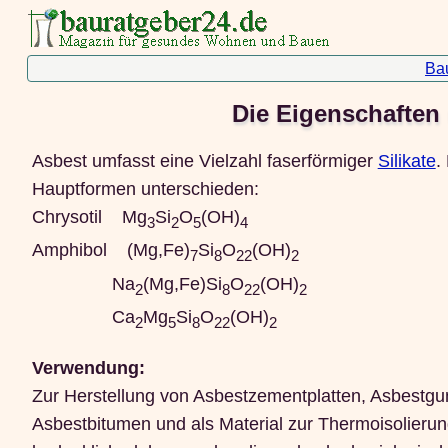
Ba
Die Eigenschafte
Asbest umfasst eine Vielzahl faserförmiger
Silikate
.
Hauptformen unterschieden:
Chrysotil Mg
Si
O
(OH)
3
2
5
4
Amphibol (Mg,Fe)
Si
O
(OH)
7
8
22
2
Na
(Mg,Fe)Si
O
(OH)
2
8
22
2
Ca
Mg
Si
O
(OH)
2
5
8
22
2
Verwendung:
Zur Herstellung von Asbestzementplatten, Asbestgum
Asbestbitumen und als Material zur Thermoisolierun