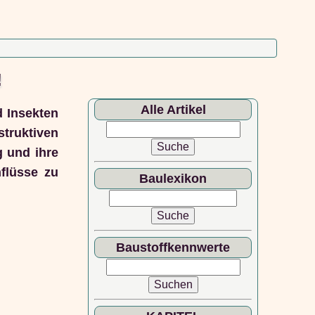
!
Alle Artikel
 Insekten
truktiven
g und ihre
flüsse zu
Baulexikon
Baustoffkennwerte