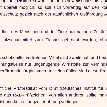
ng der Risiken sowohl für den Umweltschutz als au
t überall möglich, so soll sich vorrangig auf den kon
Holzschutz gezielt nach der tatsächlichen Gefährdung
undheit des Menschen und der Tiere haltmachen. Zukünf
Holzschutzmittel zum Einsatz gebracht wurden, ob
.
schutzmittel vertretenen Mittel sind zweifelhaft und bed
ehungsweise nur ungenügende Wirkstoffe zur Verhind
erfärbende Organismen. In vielen Fällen sind diese Pro
tliche Prüfprädikat vom DIBt (Deutsches Institut für 
le das RAL-Prüfzeichen. Von allen anderen sollte man 
ist und keine Langzeiterfahrung vorliegen.