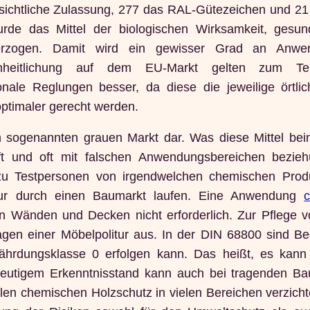
sichtliche Zulassung, 277 das RAL-Gütezeichen und 21 
rde das Mittel der biologischen Wirksamkeit, gesund
unterzogen. Damit wird ein gewisser Grad an Anwe
reinheitlichung auf dem EU-Markt gelten zum Te
nale Reglungen besser, da diese die jeweilige örtlic
ptimaler gerecht werden.
n sogenannten grauen Markt dar. Was diese Mittel beinh
üft und oft mit falschen Anwendungsbereichen bezie
 zu Testpersonen von irgendwelchen chemischen Pro
nur durch einen Baumarkt laufen. Eine Anwendung
an Wänden und Decken nicht erforderlich. Zur Pflege 
agen einer Möbelpolitur aus. In der DIN 68800 sind B
efährdungsklasse 0 erfolgen kann. Das heißt, es kann
eutigem Erkenntnisstand kann auch bei tragenden Bau
len chemischen Holzschutz in vielen Bereichen verzicht