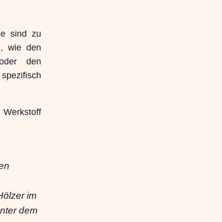
ze sind zu
n, wie den
 oder den
 spezifisch
 Werkstoff
den
Hölzer im
unter dem