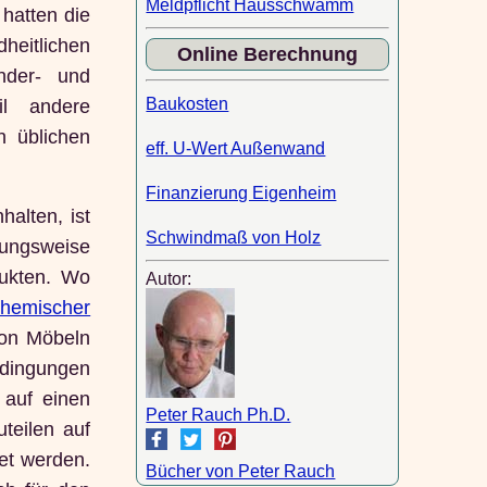
Meldpflicht Hausschwamm
hatten die
heitlichen
Online Berechnung
nder- und
Baukosten
il andere
h üblichen
eff. U-Wert Außenwand
Finanzierung Eigenheim
alten, ist
Schwindmaß von Holz
hungsweise
dukten. Wo
Autor:
chemischer
von Möbeln
edingungen
 auf einen
Peter Rauch Ph.D.
teilen auf
et werden.
Bücher von Peter Rauch