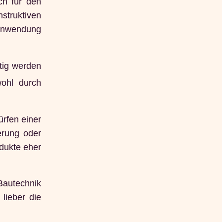
ch für den
struktiven
 Anwendung
tig werden
wohl durch
ürfen einer
erung oder
dukte eher
Bautechnik
lieber die