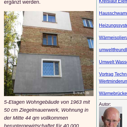
Kreislauf Ele
ergänzt werden.
Hausschwa
Heizungssys
Wärmeisolier
umweltfreund
Umwelt Wass
Vortrag Techn
Wertminderu
Wärmebrück
5-Etagen Wohngebäude von 1963 mit
Autor:
50 cm Ziegelmauerwerk, Wohnung in
der Mitte 44 qm vollkommen
heruntergewirtschaftet für 40.000