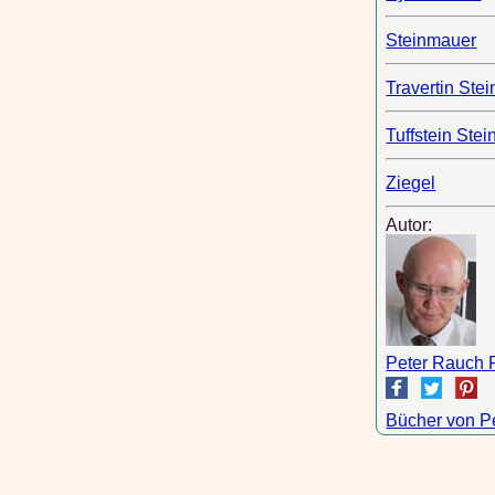
Steinmauer
Travertin Stei
Tuffstein Stei
Ziegel
Autor:
Peter Rauch 
Bücher von P