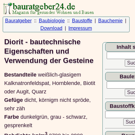
Bauratgeber
::
Baubiologie
::
Baustoffe
|
Bauchemie
|
Download
|
Impressum
Diorit - bautechnische
Inhalt
Eigenschaften und
Verwendung der Gesteine
Bestandteile
weißlich-glasigem
Baule
Kalknatronfeldspat, Hornblende, Biotit
oder Augit, Quarz
Gefüge
dicht, körnigm nicht spröde,
Baustoff
sehr zäh
Farbe
dunkelgrün, grau - schwarz,
gesprenkelt
3