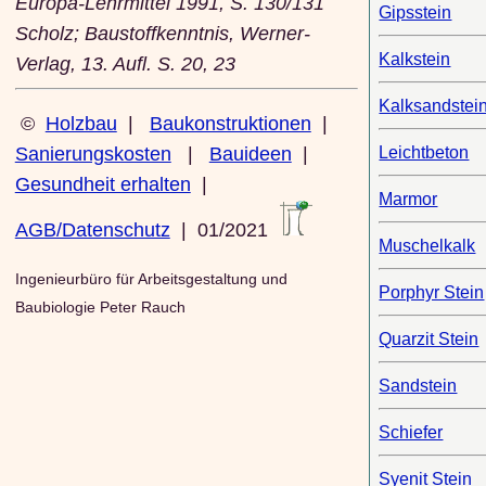
Europa-Lehrmittel 1991, S. 130/131
Gipsstein
Scholz; Baustoffkenntnis, Werner-
Kalkstein
Verlag, 13. Aufl. S. 20, 23
Kalksandstei
©
Holzbau
|
Baukonstruktionen
|
Leichtbeton
Sanierungskosten
|
Bauideen
|
Gesundheit erhalten
|
Marmor
AGB/Datenschutz
| 01/2021
Muschelkalk
Ingenieurbüro für Arbeitsgestaltung und
Porphyr Stein
Baubiologie Peter Rauch
Quarzit Stein
Sandstein
Schiefer
Syenit Stein