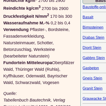
Rohdichte kg/m
2700 bis 2900
Baus
Baustoffe-onl
3
Reindichte kg/cm
2700 bis 2900
2
Druckfestigkeit N/mm
170 bis 300
Basalt
Wasseraufnahme M.-%
0,2 bis 0,4
Bimssteinen
Verwendung
Pflaster-, Bordsteine,
Fassadenverkleidung,
Diabas Stein
Natursteinmauer, Schotter,
Diorit Stein
Betonzuschlag, Werksteine
(bearbeiteter Naturstein)
Gabbro Stein
Fundortein Mitteleuropa
Oberpfälzer
Gasbeton
Wald, Thüringer Wald (Ruhla),
Kyffhäuser, Odenwald, Bayrischer
Gneis Stein
Wald, Schwarzwald, Vogesen
Granit Stein
Quelle:
Grauwacke St
Tabellenbuch Bautechnik, Verlag