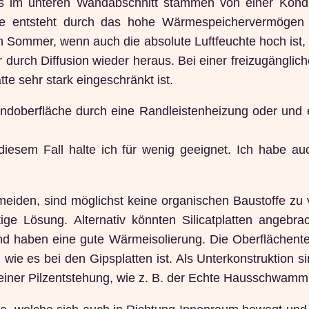
s im unteren Wandabschnitt stammen von einer Konde
e entsteht durch das hohe Wärmespeichervermögen de
Sommer, wenn auch die absolute Luftfeuchte hoch ist, e
durch Diffusion wieder heraus. Bei einer freizugänglic
e sehr stark eingeschränkt ist.
ndoberfläche durch eine Randleistenheizung oder und e
iesem Fall halte ich für wenig geeignet. Ich habe auc
eiden, sind möglichst keine organischen Baustoffe zu
stige Lösung. Alternativ könnten Silicatplatten angeb
d haben eine gute Wärmeisolierung. Die Oberflächentem
ie es bei den Gipsplatten ist. Als Unterkonstruktion si
einer Pilzentstehung, wie z. B. der Echte Hausschwamm