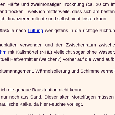
ren Hälfte und zweimonatiger Trocknung (ca. 20 cm i
nd trocken - weiß ich mittlerweile, dass sich am besten
cht finanzieren möchte und selbst nicht leisten kann.
0-95% je nach
Lüftung
wenigstens in die richtige Richt
auplatten verwenden und den Zwischenraum zwischen
ehm
mit Kalkmörtel (NHL) vielleicht sogar ohne Wasserz
uell Haftvermittler (welchen?) vorher auf die Wand aufb
gkeitsmanagement, Wärmeisolierung und Schimmelverme
ich die genaue Bausituation nicht kenne.
 nur noch aus Sand. Dieser alten Mörtelfugen müssen 
ulische Kalke, da hier Feuchte vorliegt.