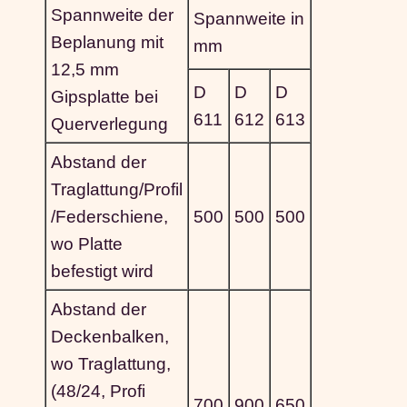
Spannweite der
Spannweite in
Beplanung mit
mm
12,5 mm
D
D
D
Gipsplatte bei
611
612
613
Querverlegung
Abstand der
Traglattung/Profil
/Federschiene,
500
500
500
wo Platte
befestigt wird
Abstand der
Deckenbalken,
wo Traglattung,
(48/24, Profi
700
900
650