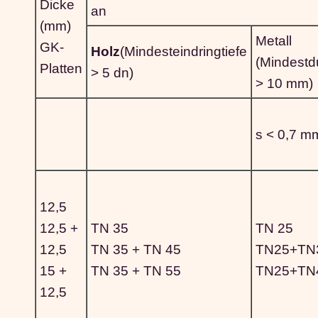
Dicke
an
(mm)
Metall
GK-
Holz
(Mindesteindringtiefe
(Mindestd
Platten
> 5 dn)
> 10 mm)
s < 0,7 m
12,5
12,5 +
TN 35
TN 25
12,5
TN 35 + TN 45
TN25+TN
15 +
TN 35 + TN 55
TN25+TN
12,5