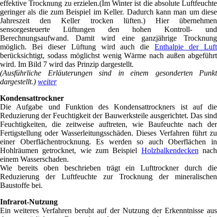
effektive Trocknung zu erzielen.(Im Winter ist die absolute Luftfeuchte
geringer als die zum Beispiel im Keller. Dadurch kann man um diese
Jahreszeit den Keller trocken lüften.) Hier übernehmen
sensorgesteuerte Lüftungen den hohen Kontroll- und
Berechnungsaufwand. Damit wird eine ganzjährige Trocknung
möglich. Bei dieser Lüftung wird auch die
Enthalpie der Luf
berücksichtigt, sodass möglichst wenig Wärme nach außen abgeführt
wird. Im Bild 7 wird das Prinzip dargestellt.
(Ausführliche Erläuterungen sind in einem gesonderten Punkt
dargestellt.)
weiter
Kondensattrockner
Die Aufgabe und Funktion des Kondensattrockners ist auf die
Reduzierung der Feuchtigkeit der Bauwerksteile ausgerichtet. Das sind
Feuchtigkeiten, die zeitweise auftreten, wie Baufeuchte nach der
Fertigstellung oder Wasserleitungsschäden. Dieses Verfahren führt zu
einer Oberflächentrocknung. Es werden so auch Oberflächen in
Hohlräumen getrocknet, wie zum Beispiel
Holzbalkendecken
nac
einem Wasserschaden.
Wie bereits oben beschrieben trägt ein Lufttrockner durch die
Reduzierung der Luftfeuchte zur Trocknung der mineralischen
Baustoffe bei.
Infrarot-Nutzung
Ein weiteres Verfahren beruht auf der Nutzung der Erkenntnisse aus