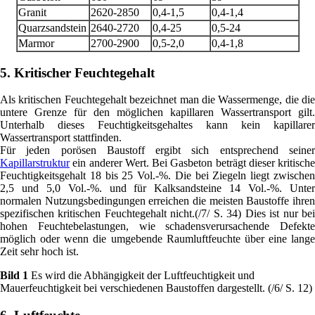
Granit
2620-2850
0,4-1,5
0,4-1,4
Quarzsandstein
2640-2720
0,4-25
0,5-24
Marmor
2700-2900
0,5-2,0
0,4-1,8
5. Kritischer Feuchtegehalt
Als kritischen Feuchtegehalt bezeichnet man die Wassermenge, die die
untere Grenze für den möglichen kapillaren Wassertransport gilt.
Unterhalb dieses Feuchtigkeitsgehaltes kann kein kapillarer
Wassertransport stattfinden.
Für jeden porösen Baustoff ergibt sich entsprechend seiner
Kapillarstruktur
ein anderer Wert. Bei Gasbeton beträgt dieser kritische
Feuchtigkeitsgehalt 18 bis 25 Vol.-%. Die bei Ziegeln liegt zwischen
2,5 und 5,0 Vol.-%. und für Kalksandsteine 14 Vol.-%. Unter
normalen Nutzungsbedingungen erreichen die meisten Baustoffe ihren
spezifischen kritischen Feuchtegehalt nicht.(/7/ S. 34) Dies ist nur bei
hohen Feuchtebelastungen, wie schadensverursachende Defekte
möglich oder wenn die umgebende Raumluftfeuchte über eine lange
Zeit sehr hoch ist.
Bild 1
Es wird die Abhängigkeit der Luftfeuchtigkeit und
Mauerfeuchtigkeit bei verschiedenen Baustoffen dargestellt. (/6/ S. 12)