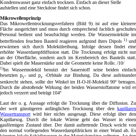
Kondenswasser ganz einfach trocknen. Einfach an dieser Stelle
aufstellen und eine Steckdose findet sich schon.
Mikrowellenprinzip
Das Mikrowellentrocknungsverfahren (Bild 9) ist auf eine kleinere
Fläche ausgerichtet und muss durch entsprechend fachlich geschultes
Personal bedient und beaufsichtigt werden. Die Wassermoleküle im
1)
betreffenden feuchten Bauteil reagieren aufgrund ihres Dipols
und
erwärmen sich durch Molekülreibung. Infolge dessen findet eine
erhöhte Wasserdampfdiffusion statt. Die Trocknung erfolgt nicht nur
an der Oberfläche, sondern auch im Kernbereich des Bauteils statt.
Dabei spielt die Mauerstärke und die Geometrie keine Rolle. /10/
1)
Im Wassermolekül benutzt der Sauerstoff seine beiden einfach
besetzten p
- und p
-Orbitale zur Bindung. Da diese aufeinander
y
z
senkrecht stehen, sollte der Winkel im H-O-H-Molekül 90º betragen.
Durch die abstoßende Wirkung der beiden Wasserstoffatome wird er
jedoch verzerrt und beträgt 104º
Laut der o. g. Aussage erfolgt die Trocknung über die Diffusion. Zu
der weit günstigeren anfänglichen Trocknung über den
kapillaren
Wassertransport
wird hier nichts ausgesagt. Diese erfolgt über den
Kapillarsog. Durch die lokale Wärme geht das Wasser in einen
gasförmigen Zustand über. Der damit auftretende Druck weicht von
den normal vorliegenden Wasserdampfdrücken in einer Wand ab. Es
könnten lokale Schädigungen in der Materialstruktur auftreten. An den