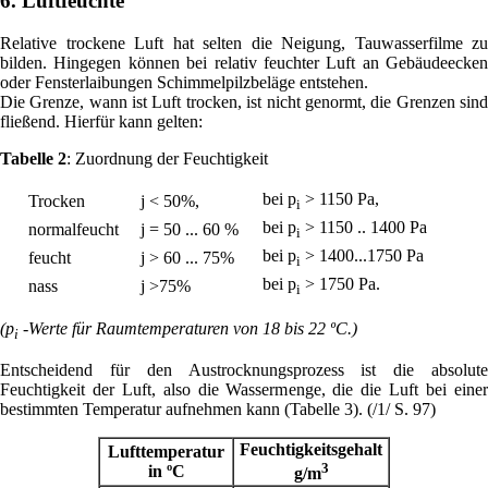
6. Luftfeuchte
Relative trockene Luft hat selten die Neigung, Tauwasserfilme zu
bilden. Hingegen können bei relativ feuchter Luft an Gebäudeecken
oder Fensterlaibungen Schimmelpilzbeläge entstehen.
Die Grenze, wann ist Luft trocken, ist nicht genormt, die Grenzen sind
fließend. Hierfür kann gelten:
Tabelle 2
: Zuordnung der Feuchtigkeit
bei p
> 1150 Pa,
Trocken
j < 50%,
i
bei p
> 1150 .. 1400 Pa
normalfeucht
j = 50 ... 60 %
i
bei p
> 1400...1750 Pa
feucht
j > 60 ... 75%
i
bei p
> 1750 Pa.
nass
j >75%
i
(p
-Werte für Raumtemperaturen von 18 bis 22 ºC.)
i
Entscheidend für den Austrocknungsprozess ist die absolute
Feuchtigkeit der Luft, also die Wassermenge, die die Luft bei einer
bestimmten Temperatur aufnehmen kann (Tabelle 3). (/1/ S. 97)
Feuchtigkeitsgehalt
Lufttemperatur
3
in ºC
g/m