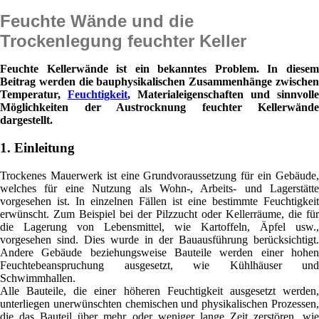
Feuchte Wände und die
Trockenlegung feuchter Keller
Feuchte Kellerwände ist ein bekanntes Problem. In diesem
Beitrag werden die bauphysikalischen Zusammenhänge zwischen
Temperatur,
Feuchtigkeit
, Materialeigenschaften und sinnvolle
Möglichkeiten der Austrocknung feuchter Kellerwände
dargestellt.
1. Einleitung
Trockenes Mauerwerk ist eine Grundvoraussetzung für ein Gebäude,
welches für eine Nutzung als Wohn-, Arbeits- und Lagerstätte
vorgesehen ist. In einzelnen Fällen ist eine bestimmte Feuchtigkeit
erwünscht. Zum Beispiel bei der Pilzzucht oder Kellerräume, die für
die Lagerung von Lebensmittel, wie Kartoffeln, Äpfel usw.,
vorgesehen sind. Dies wurde in der Bauausführung berücksichtigt.
Andere Gebäude beziehungsweise Bauteile werden einer hohen
Feuchtebeanspruchung ausgesetzt, wie Kühlhäuser und
Schwimmhallen.
Alle Bauteile, die einer höheren Feuchtigkeit ausgesetzt werden,
unterliegen unerwünschten chemischen und physikalischen Prozessen,
die das Bauteil über mehr oder weniger lange Zeit zerstören, wie