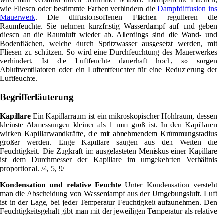
wie Fliesen oder bestimmte Farben verhindern die
Dampfdiffusion ins
Mauerwerk
. Die diffusionsoffenen Flächen regulieren die
Raumfeuchte. Sie nehmen kurzfristig Wasserdampf auf und geben
diesen an die Raumluft wieder ab. Allerdings sind die Wand- und
Bodenflächen, welche durch Spritzwasser ausgesetzt werden, mit
Fliesen zu schützen. So wird eine Durchfeuchtung des Mauerwerkes
verhindert. Ist die Luftfeuchte dauerhaft hoch, so sorgen
Abluftventilatoren oder ein Luftentfeuchter für eine Reduzierung der
Luftfeuchte.
Begrifferläuterung
Kapillare
Ein Kapillarraum ist ein mikroskopischer Hohlraum, dessen
kleinste Abmessungen kleiner als 1 mm groß ist. In den Kapillaren
wirken Kapillarwandkräfte, die mit abnehmendem Krümmungsradius
größer werden. Enge Kapillare saugen aus den Weiten die
Feuchtigkeit. Die Zugkraft im ausgelasteten Meniskus einer Kapillare
ist dem Durchmesser der Kapillare im umgekehrten Verhältnis
proportional. /4, 5, 9/
Kondensation und relative Feuchte
Unter Kondensation versteht
man die Abscheidung von Wasserdampf aus der Umgebungsluft. Luft
ist in der Lage, bei jeder Temperatur Feuchtigkeit aufzunehmen. Den
Feuchtigkeitsgehalt gibt man mit der jeweiligen Temperatur als relative