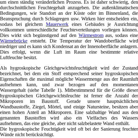
um einen ständig veränderlichen Prozess. Es ist daher schwierig, den
durchschnittlichen Feuchtegehalt anzugeben. Die außenklimatischen
Bedingungen, wie Standort an der Küste oder im Binnenland, die
Beanspruchung durch Schlagregen usw. Wirken hier entscheiden ein,
sodass bei gleichem
Mauerwerk
eines Gebäudes je Ausrichtun
vollkommen unterschiedliche Feuchteverteilungen vorliegen können.
Dies wirkt sich begünstigend auf den
Wärmestrom
aus, sodass ein
Wärmebrücke
entsteht. Die Temperatur der Wandoberfläche wird
niedriger und es kann sich Kondensat an der Innenoberfläche anlagern.
Dies erfolgt, wenn die Luft im Raum eine bestimmte relative
Luftfeuchte besitzt.
Als hygroskopische Gleichgewichtsfeuchtigkeit wird der Zustand
bezeichnet, bei dem ein Stoff entsprechend seiner hygroskopischen
Eigenschaften die maximal mögliche Wassermenge aus der Raumluft
aufnehmen kann, und zwar bezogen auf den momentanen
Wassergehalt (siehe Tabelle 1). Mitbestimmend für die Größe dieser
hygroskopischen Gleichgewichtsfeuchte ist ferner die Anzahl der
Mikroporen im Baustoff. Gerade unsere hauptsächlichen
Wandbaustoffe, Ziegel, Mörtel, und einige Natursteine, besitzen aber
einen hohen Anteil an Mikroporen. Eine salzhaltige Wand aus den
genannten Baustoffen wird also ein Vielfaches des Wassers
aufnehmen, das eine gleiche, aber nicht salzbelastete Wand enthält.
Die hygroskopische Feuchtigkeit wird oft bei der Sanierung feuchter
Wände nicht berücksichtigt.