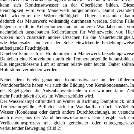
kann sich Kondensatwasser an der Oberfläche bilden. Diese
Feuchtigkeit wird vom Mauerwerk aufgenommen. Damit verändert
sich wiederum die Wärmeleitfähigkeit. Unter Umständen kann
dadurch das Mauerwerk vollständig durchnässt werden. Solche Fälle
liegen sehr oft in Kellerräumen und im unteren Wandabschnitt von
nachträglich ausgebauten Kellerräumen für Wohnzwecke vor. Hier
wirken noch zusätzlich andere Ursachen für die Mauerfeuchtigkeit,
wie Mauersalze und von der Seite einwirkende beziehungsweise
aufsteigende Feuchtigkeit.
Daneben kann sich in Hohlräumen im Mauerwerk beziehungsweise
Bauteilen eine Konvektion durch ein Temperaturgefälle herausbilden.
Die eingeschlossene Luft ist immer relativ sehr feucht. Daher sollten
Hohlräume vermieden werden.
Neben dem bereits genannten Kondensatwasser an der kühleren
Wandoberfläche haben wir auch die Bildung von Kernkondensaten. In
der Regel geben die Außenbauwerksteile in der warmen Jahre Zeit
mehr Feuchtigkeit ab, als im Winter gebildet wird.
Der Wasserdampf diffundiert im Winter in Richtung Dampfdruck- und
Temperaturgefälle. Befindet sich im Wandaufbau noch zusätzlich
Wasser (Kondensat oder durch andere Durchfeuchtung), so versucht
auch dieses, aus der Wand herauszukommen. Damit ergibt sich ein
Verflechtungsprozess mit gleich gerichteter oder entgegengesetzt
verlaufender Bewegung (Bild 2).