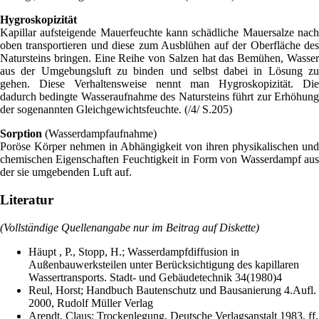
Hygroskopizität
Kapillar aufsteigende Mauerfeuchte kann schädliche Mauersalze nach
oben transportieren und diese zum Ausblühen auf der Oberfläche des
Natursteins bringen. Eine Reihe von Salzen hat das Bemühen, Wasser
aus der Umgebungsluft zu binden und selbst dabei in Lösung zu
gehen. Diese Verhaltensweise nennt man Hygroskopizität. Die
dadurch bedingte Wasseraufnahme des Natursteins führt zur Erhöhung
der sogenannten Gleichgewichtsfeuchte. (/4/ S.205)
Sorption
(Wasserdampfaufnahme)
Poröse Körper nehmen in Abhängigkeit von ihren physikalischen und
chemischen Eigenschaften Feuchtigkeit in Form von Wasserdampf aus
der sie umgebenden Luft auf.
Literatur
(Vollständige Quellenangabe nur im Beitrag auf Diskette)
Häupt , P., Stopp, H.; Wasserdampfdiffusion in
Außenbauwerksteilen unter Berücksichtigung des kapillaren
Wassertransports. Stadt- und Gebäudetechnik 34(1980)4
Reul, Horst; Handbuch Bautenschutz und Bausanierung 4.Aufl.
2000, Rudolf Müller Verlag
Arendt, Claus; Trockenlegung, Deutsche Verlagsanstalt 1983, ff.