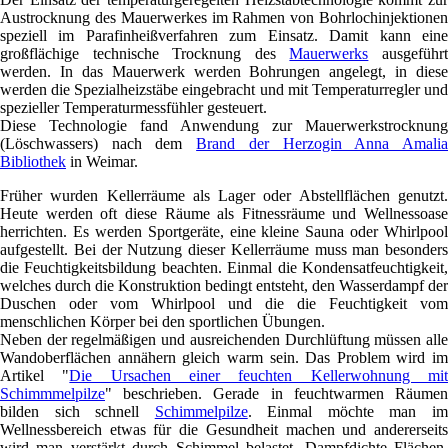
Austrocknung des Mauerwerkes im Rahmen von Bohrlochinjektionen
speziell im Parafinheißverfahren zum Einsatz. Damit kann eine
großflächige technische Trocknung des
Mauerwerks
ausgeführ
werden. In das Mauerwerk werden Bohrungen angelegt, in diese
werden die Spezialheizstäbe eingebracht und mit Temperaturregler und
spezieller Temperaturmessfühler gesteuert.
Diese Technologie fand Anwendung zur Mauerwerkstrocknung
(Löschwassers) nach dem
Brand der Herzogin Anna Amali
Bibliothek
in Weimar.
Früher wurden Kellerräume als Lager oder Abstellflächen genutzt.
Heute werden oft diese Räume als Fitnessräume und Wellnessoase
herrichten. Es werden Sportgeräte, eine kleine Sauna oder Whirlpool
aufgestellt. Bei der Nutzung dieser Kellerräume muss man besonders
die Feuchtigkeitsbildung beachten. Einmal die Kondensatfeuchtigkeit,
welches durch die Konstruktion bedingt entsteht, den Wasserdampf der
Duschen oder vom Whirlpool und die die Feuchtigkeit vom
menschlichen Körper bei den sportlichen Übungen.
Neben der regelmäßigen und ausreichenden Durchlüftung müssen alle
Wandoberflächen annähern gleich warm sein. Das Problem wird im
Artikel "
Die Ursachen einer feuchten Kellerwohnung mi
Schimmmelpilze
" beschrieben. Gerade in feuchtwarmen Räumen
bilden sich schnell
Schimmelpilze
. Einmal möchte man i
Wellnessbereich etwas für die Gesundheit machen und andererseits
wird man verstärkt durch Schimmel belastet. Dampfdichte Flächen,