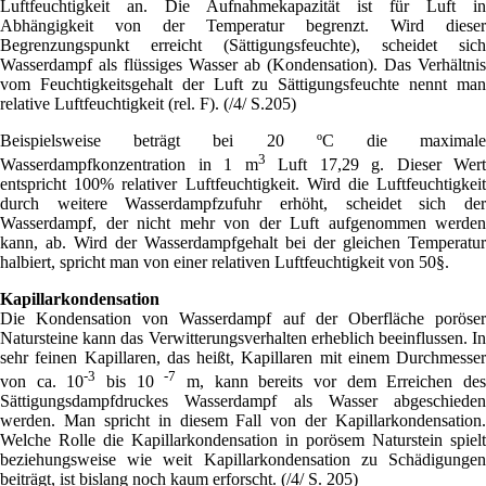
Luftfeuchtigkeit an. Die Aufnahmekapazität ist für Luft in
Abhängigkeit von der Temperatur begrenzt. Wird dieser
Begrenzungspunkt erreicht (Sättigungsfeuchte), scheidet sich
Wasserdampf als flüssiges Wasser ab (Kondensation). Das Verhältnis
vom Feuchtigkeitsgehalt der Luft zu Sättigungsfeuchte nennt man
relative Luftfeuchtigkeit (rel. F). (/4/ S.205)
Beispielsweise beträgt bei 20 ºC die maximale
3
Wasserdampfkonzentration in 1 m
Luft 17,29 g. Dieser Wert
entspricht 100% relativer Luftfeuchtigkeit. Wird die Luftfeuchtigkeit
durch weitere Wasserdampfzufuhr erhöht, scheidet sich der
Wasserdampf, der nicht mehr von der Luft aufgenommen werden
kann, ab. Wird der Wasserdampfgehalt bei der gleichen Temperatur
halbiert, spricht man von einer relativen Luftfeuchtigkeit von 50§.
Kapillarkondensation
Die Kondensation von Wasserdampf auf der Oberfläche poröser
Natursteine kann das Verwitterungsverhalten erheblich beeinflussen. In
sehr feinen Kapillaren, das heißt, Kapillaren mit einem Durchmesser
-3
-7
von ca. 10
bis 10
m, kann bereits vor dem Erreichen de
Sättigungsdampfdruckes Wasserdampf als Wasser abgeschieden
werden. Man spricht in diesem Fall von der Kapillarkondensation.
Welche Rolle die Kapillarkondensation in porösem Naturstein spielt
beziehungsweise wie weit Kapillarkondensation zu Schädigungen
beiträgt, ist bislang noch kaum erforscht. (/4/ S. 205)