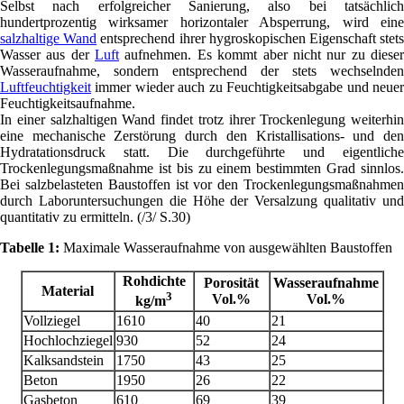
Selbst nach erfolgreicher Sanierung, also bei tatsächlich
hundertprozentig wirksamer horizontaler Absperrung, wird eine
salzhaltige Wand
entsprechend ihrer hygroskopischen Eigenschaft stet
Wasser aus der
Luft
aufnehmen. Es kommt aber nicht nur zu diese
Wasseraufnahme, sondern entsprechend der stets wechselnden
Luftfeuchtigkeit
immer wieder auch zu Feuchtigkeitsabgabe und neuer
Feuchtigkeitsaufnahme.
In einer salzhaltigen Wand findet trotz ihrer Trockenlegung weiterhin
eine mechanische Zerstörung durch den Kristallisations- und den
Hydratationsdruck statt. Die durchgeführte und eigentliche
Trockenlegungsmaßnahme ist bis zu einem bestimmten Grad sinnlos.
Bei salzbelasteten Baustoffen ist vor den Trockenlegungsmaßnahmen
durch Laboruntersuchungen die Höhe der Versalzung qualitativ und
quantitativ zu ermitteln. (/3/ S.30)
Tabelle 1:
Maximale Wasseraufnahme von ausgewählten Baustoffen
Rohdichte
Porosität
Wasseraufnahme
Material
3
Vol.%
Vol.%
kg/m
Vollziegel
1610
40
21
Hochlochziegel
930
52
24
Kalksandstein
1750
43
25
Beton
1950
26
22
Gasbeton
610
69
39