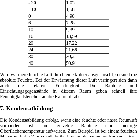
- 20
1,05
- 10
1,58
0
4,98
6
7,28
10
9,39
16
13,59
20
17,22
24
21,68
30
30,21
40
50,91
Wird wärmere feuchte Luft durch eine kühler ausgetauscht, so sinkt die
absolute Feuchte. Bei der Erwärmung dieser Luft verringert sich dann
auch die relative Feuchtigkeit. Die Bauteile und
Einrichtungsgegenstände in diesem Raum geben schnell ihre
Feuchtigkeitsteilchen an die Raumluft ab.
7. Kondensatbildung
Die Kondensatbildung erfolgt, wenn eine feuchte oder nasse Raumluft
vorhanden ist und einzelne Bauteile eine niedrige
Oberflächentemperatur aufweisen. Zum Beispiel ist bei einem feuchten
Mauerwerk die Wärmeleitfähigkeit höher als bei einem trocknen. Hier