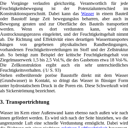
Die Vorgänge verlaufen gleichzeitig. Verantwortlich für jede
Feuchtigkeitsbewegung ist der Potenzialunterschied im
Konstruktionsquerschnitt. Dabei kann das
Wasser
in einem Bauteil
oder Baustoff lange Zeit bewegungslos beharren, aber auch in
Bewegung geraten und zur Oberfläche des Bauteils transportiert
werden. Wenn es dort verdunsten kann, wird ein
Austrocknungsprozess eingeleitet, und der Feuchtigkeitsgehalt nimmt
ab. Die Richtung und Effektivität eines derartigen Wassertransportes
hängen von gegebenen physikalischen Randbedingungen,
vorhandenen Feuchtigkeitsverteilungen im Stoff und der Zellstruktur
ab. So beträgt zum Beispiel der kritische Feuchtigkeitsgehalt von
Ziegelmauerwerk 1,5 bis 2,5 Vol.%, die des Gasbetons etwa 18 Vol-%.
Die Zellkonstruktion ergibt auch ein sehr unterschiedliches
Feuchtigkeitsverhalten. (/1/ S. 93)
Stehen erdberührende poröse Baustoffe direkt mit dem Wasser
(Grundwasser) in Kontakt, so dringt das Wasser in flüssiger Form
unter hydrostatischem Druck in die Poren ein. Diese Schwerkraft wird
als Sickerströmung bezeichnet.
3. Transportrichtung
Wasser im Kern einer Außenwand kann ebenso nach außen wie nach
innen gefördert werden. Es wird sich nach der Seite hinziehen, wo die
angrenzende Luft eine schnelle Verdunstung ermöglicht. Dabei wird