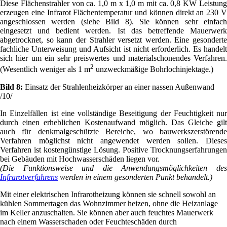
Diese Flächenstrahler von ca. 1,0 m x 1,0 m mit ca. 0,8 KW Leistung
erzeugen eine Infrarot Flächentemperatur und können direkt an 230 V
angeschlossen werden (siehe Bild 8). Sie können sehr einfach
eingesetzt und bedient werden. Ist das betreffende Mauerwerk
abgetrocknet, so kann der Strahler versetzt werden. Eine gesonderte
fachliche Unterweisung und Aufsicht ist nicht erforderlich. Es handelt
sich hier um ein sehr preiswertes und materialschonendes Verfahren.
2
(Wesentlich weniger als 1 m
unzweckmäßige Bohrlochinjektage.)
Bild 8:
Einsatz der Strahlenheizkörper an einer nassen Außenwand
/10/
In Einzelfällen ist eine vollständige Beseitigung der Feuchtigkeit nur
durch einen erheblichen Kostenaufwand möglich. Das Gleiche gilt
auch für denkmalgeschützte Bereiche, wo bauwerkszerstörende
Verfahren möglichst nicht angewendet werden sollen. Dieses
Verfahren ist kostengünstige Lösung. Positive Trocknungserfahrungen
bei Gebäuden mit Hochwasserschäden liegen vor.
(Die Funktionsweise und die Anwendungsmöglichkeiten des
Infrarotverfahrens
werden in einem gesonderten Punkt behandelt.)
Mit einer elektrischen Infrarotheizung können sie schnell sowohl an
kühlen Sommertagen das Wohnzimmer heizen, ohne die Heizanlage
im Keller anzuschalten. Sie können aber auch feuchtes Mauerwerk
nach einem Wasserschaden oder Feuchteschäden durch