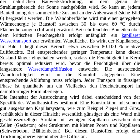
der natürlichen Bauwerkstrocknung, in dem genau der
Strahlungsbereich der Sonne nachgebildet wird. So kann an jedem
Bauteil anlog der sommerliche Zustand an der Außenwand (siehe Bild
6) hergestellt werden. Die Wandoberfläche wird mit einer geregelten
Wärmeenergie je Baustoff zwischen 30 bis etwa 60 ºC durch
Flächenheizungen (Infrarot) erwärmt. Bei sehr feuchten Bauteilen über
dem kritischen Feuchtegehalt erfolgt anfänglich ein
kapillarer
Wassertransport
zur erwärmten Wandfläche. Es wirkt der Kapillarsog.
Im Bild 1 liegt dieser Bereich etwa zwischen 80-100 % relative
Luftfeuchte. Bei entsprechender geringer Temperatur kann dieser
Zustand länger eingehalten werden, sodass die Feuchtigkeit im Kern
bereits optimal reduziert wird, bevor die Feuchtigkeit über die
langsamere
Wasserdampfdiffusion
entweicht. Die austretende
Wandfeuchtigkeit wird an die Raumluft abgegeben. Eine
entsprechende Ablüftung muss erfolgen. Jeder Transport in flüssiger
Phase ist quantitativ um ein Vielfaches den Feuchtetransport in
dampfförmiger Form überlegen.
Die Intensität der Austrocknung wird dabei entscheidend von der
Spezifik des Wandbaustoffes bestimmt. Eine Konstruktion mit seinem
gut ausgebauten Kapillarsystem, wie zum Beispiel Ziegel und Gips,
verhält sich in dieser Hinsicht wesentlich günstiger als eine Wand mit
geschlossenzelliger Struktur mit wenigen Kapillaren zwischen den
Zellen (Gasbeton) oder Strukturen mit kleinen Poren und Kapillaren
(Schwerbeton, Blähtonbeton). Bei diesen Baustoffen erfolgt eine
Trocknung überwiegend über die Diffusion.