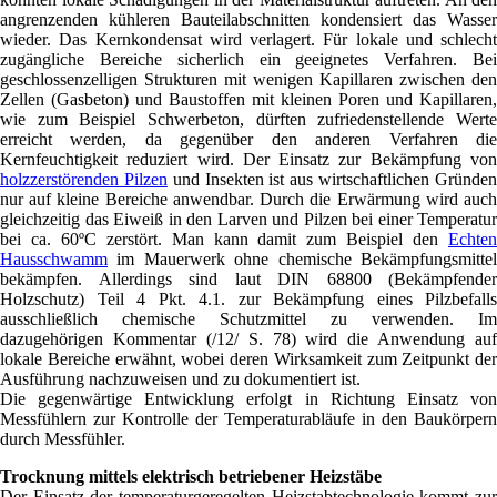
angrenzenden kühleren Bauteilabschnitten kondensiert das Wasser
wieder. Das Kernkondensat wird verlagert. Für lokale und schlecht
zugängliche Bereiche sicherlich ein geeignetes Verfahren. Bei
geschlossenzelligen Strukturen mit wenigen Kapillaren zwischen den
Zellen (Gasbeton) und Baustoffen mit kleinen Poren und Kapillaren,
wie zum Beispiel Schwerbeton, dürften zufriedenstellende Werte
erreicht werden, da gegenüber den anderen Verfahren die
Kernfeuchtigkeit reduziert wird. Der Einsatz zur Bekämpfung von
holzzerstörenden Pilzen
und Insekten ist aus wirtschaftlichen Gründe
nur auf kleine Bereiche anwendbar. Durch die Erwärmung wird auch
gleichzeitig das Eiweiß in den Larven und Pilzen bei einer Temperatur
bei ca. 60ºC zerstört. Man kann damit zum Beispiel den
Echten
Hausschwamm
im Mauerwerk ohne chemische Bekämpfungsmittel
bekämpfen. Allerdings sind laut DIN 68800 (Bekämpfender
Holzschutz) Teil 4 Pkt. 4.1. zur Bekämpfung eines Pilzbefalls
ausschließlich chemische Schutzmittel zu verwenden. Im
dazugehörigen Kommentar (/12/ S. 78) wird die Anwendung auf
lokale Bereiche erwähnt, wobei deren Wirksamkeit zum Zeitpunkt der
Ausführung nachzuweisen und zu dokumentiert ist.
Die gegenwärtige Entwicklung erfolgt in Richtung Einsatz von
Messfühlern zur Kontrolle der Temperaturabläufe in den Baukörpern
durch Messfühler.
Trocknung mittels elektrisch betriebener Heizstäbe
Der Einsatz der temperaturgeregelten Heizstabtechnologie kommt zur