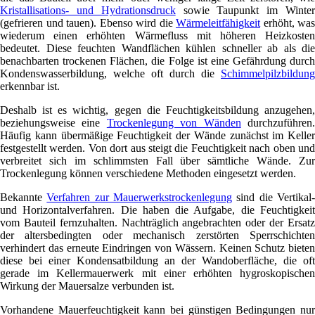
Kristallisations- und Hydrationsdruck
sowie Taupunkt im Winte
(gefrieren und tauen). Ebenso wird die
Wärmeleitfähigkeit
erhöht, was
wiederum einen erhöhten Wärmefluss mit höheren Heizkosten
bedeutet. Diese feuchten Wandflächen kühlen schneller ab als die
benachbarten trockenen Flächen, die Folge ist eine Gefährdung durch
Kondenswasserbildung, welche oft durch die
Schimmelpilzbildung
erkennbar ist.
Deshalb ist es wichtig, gegen die Feuchtigkeitsbildung anzugehen,
beziehungsweise eine
Trockenlegung von Wänden
durchzuführen
Häufig kann übermäßige Feuchtigkeit der Wände zunächst im Keller
festgestellt werden. Von dort aus steigt die Feuchtigkeit nach oben und
verbreitet sich im schlimmsten Fall über sämtliche Wände. Zur
Trockenlegung können verschiedene Methoden eingesetzt werden.
Bekannte
Verfahren zur Mauerwerkstrockenlegung
sind die Vertikal
und Horizontalverfahren. Die haben die Aufgabe, die Feuchtigkeit
vom Bauteil fernzuhalten. Nachträglich angebrachten oder der Ersatz
der altersbedingten oder mechanisch zerstörten Sperrschichten
verhindert das erneute Eindringen von Wässern. Keinen Schutz bieten
diese bei einer Kondensatbildung an der Wandoberfläche, die oft
gerade im Kellermauerwerk mit einer erhöhten hygroskopischen
Wirkung der Mauersalze verbunden ist.
Vorhandene Mauerfeuchtigkeit kann bei günstigen Bedingungen nur