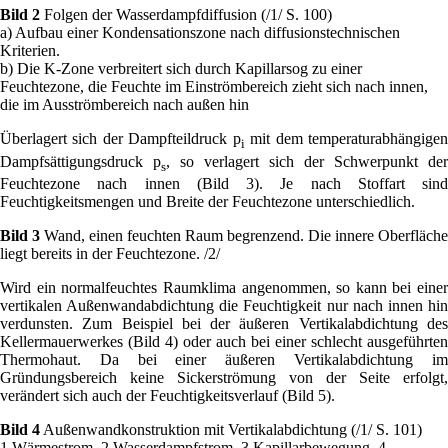
Bild 2
Folgen der Wasserdampfdiffusion (/1/ S. 100)
a) Aufbau einer Kondensationszone nach diffusionstechnischen
Kriterien.
b) Die K-Zone verbreitert sich durch Kapillarsog zu einer
Feuchtezone, die Feuchte im Einströmbereich zieht sich nach innen,
die im Ausströmbereich nach außen hin
Überlagert sich der Dampfteildruck p
mit dem temperaturabhängige
i
Dampfsättigungsdruck p
, so verlagert sich der Schwerpunkt der
s
Feuchtezone nach innen (Bild 3). Je nach Stoffart sind
Feuchtigkeitsmengen und Breite der Feuchtezone unterschiedlich.
Bild 3
Wand, einen feuchten Raum begrenzend. Die innere Oberfläche
liegt bereits in der Feuchtezone. /2/
Wird ein normalfeuchtes Raumklima angenommen, so kann bei einer
vertikalen Außenwandabdichtung die Feuchtigkeit nur nach innen hin
verdunsten. Zum Beispiel bei der äußeren Vertikalabdichtung des
Kellermauerwerkes (Bild 4) oder auch bei einer schlecht ausgeführten
Thermohaut. Da bei einer äußeren Vertikalabdichtung im
Gründungsbereich keine Sickerströmung von der Seite erfolgt,
verändert sich auch der Feuchtigkeitsverlauf (Bild 5).
Bild 4
Außenwandkonstruktion mit Vertikalabdichtung (/1/ S. 101)
1 Wärmestrom, 2 Wasserdampfstrom, 3 Kapillarbewegung, 4