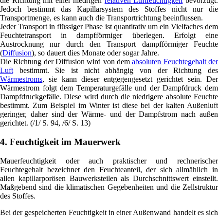
die Richtung mit einer niedrigen
relativen Luftfeuchtigkeit
bevorzugt
Jedoch bestimmt das Kapillarsystem des Stoffes nicht nur die
Transportmenge, es kann auch die Transportrichtung beeinflussen.
Jeder Transport in flüssiger Phase ist quantitativ um ein Vielfaches dem
Feuchtetransport in dampfförmiger überlegen. Erfolgt eine
Austrocknung nur durch den Transport dampfförmiger Feuchte
(
Diffusion
), so dauert dies Monate oder sogar Jahre.
Die Richtung der Diffusion wird von dem
absoluten Feuchtegehalt de
Luft
bestimmt. Sie ist nicht abhängig von der Richtung des
Wärmestroms
, sie kann dieser entgegengesetzt gerichtet sein. Der
Wärmestrom folgt dem Temperaturgefälle und der Dampfdruck dem
Dampfdruckgefälle. Diese wird durch die niedrigere absolute Feuchte
bestimmt. Zum Beispiel im Winter ist diese bei der kalten Außenluft
geringer, daher sind der Wärme- und der Dampfstrom nach außen
gerichtet. (/1/ S. 94, /6/ S. 13)
4. Feuchtigkeit im Mauerwerk
Mauerfeuchtigkeit oder auch praktischer und rechnerischer
Feuchtegehalt bezeichnet den Feuchteanteil, der sich allmählich in
allen kapillarporösen Bauwerksteilen als Durchschnittswert einstellt.
Maßgebend sind die klimatischen Gegebenheiten und die Zellstruktur
des Stoffes.
Bei der gespeicherten Feuchtigkeit in einer Außenwand handelt es sich