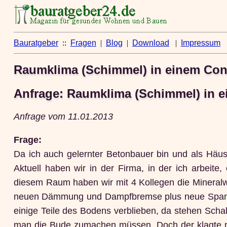
Bauratgeber
::
Fragen
|
Blog
|
Download
|
Impressum
Raumklima (Schimmel) in einem Con
Anfrage: Raumklima (Schimmel) in e
Anfrage vom 11.01.2013
Frage:
Da ich auch gelernter Betonbauer bin und als Häus
Aktuell haben wir in der Firma, in der ich arbeite
diesem Raum haben wir mit 4 Kollegen die Mineralwo
neuen Dämmung und Dampfbremse plus neue Spanplat
einige Teile des Bodens verblieben, da stehen Schal
man die Bude zumachen müssen. Doch der klagte nur