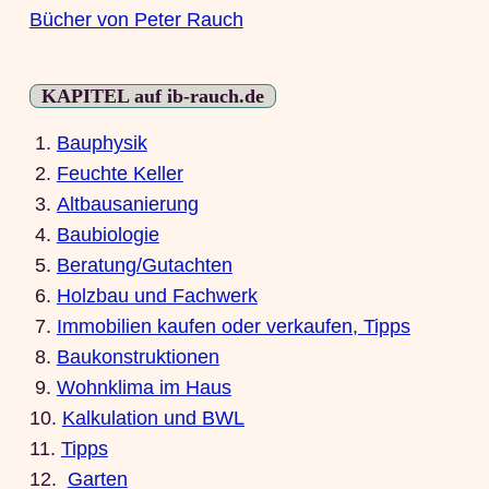
Bücher von Peter Rauch
KAPITEL auf ib-rauch.de
1.
Bauphysik
2.
Feuchte Keller
3.
Altbausanierung
4.
Baubiologie
5.
Beratung/Gutachten
6.
Holzbau und Fachwerk
7.
Immobilien kaufen oder verkaufen, Tipps
8.
Baukonstruktionen
9.
Wohnklima im Haus
10.
Kalkulation und BWL
11.
Tipps
12.
Garten