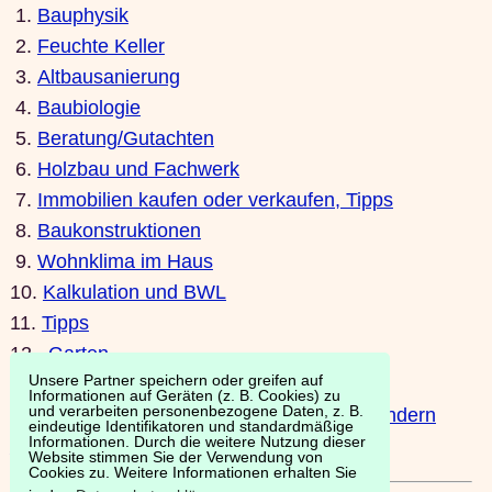
1.
Bauphysik
2.
Feuchte Keller
3.
Altbausanierung
4.
Baubiologie
5.
Beratung/Gutachten
6.
Holzbau und Fachwerk
7.
Immobilien kaufen oder verkaufen, Tipps
8.
Baukonstruktionen
9.
Wohnklima im Haus
10.
Kalkulation und BWL
11.
Tipps
12.
Garten
Unsere Partner speichern oder greifen auf
13.
Sanierungskosten online berechnen
Informationen auf Geräten (z. B. Cookies) zu
und verarbeiten personenbezogene Daten, z. B.
14.
andere Baukulturen und in anderen Ländern
eindeutige Identifikatoren und standardmäßige
Informationen. Durch die weitere Nutzung dieser
wohnen
Website stimmen Sie der Verwendung von
Cookies zu. Weitere Informationen erhalten Sie