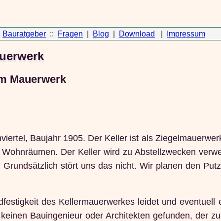
Bauratgeber
::
Fragen
|
Blog
|
Download
|
Impressum
auerwerk
tem Mauerwerk
ertel, Baujahr 1905. Der Keller ist als Ziegelmauerwer
 Wohnräumen. Der Keller wird zu Abstellzwecken verwen
Grundsätzlich stört uns das nicht. Wir planen den Put
dfestigkeit des Kellermauerwerkes leidet und eventuell e
keinen Bauingenieur oder Architekten gefunden, der zur