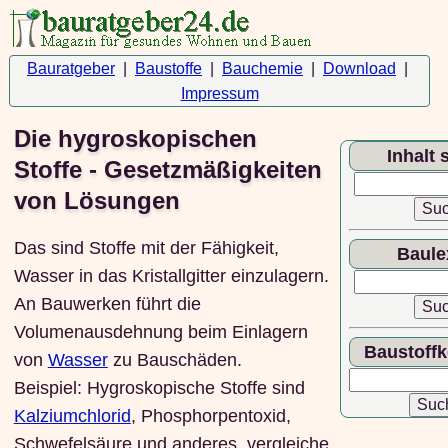
Bauratgeber
|
Baustoffe
|
Bauchemie
|
Download
|
Impressum
Die hygroskopischen
Inhalt
Stoffe - Gesetzmäßigkeiten
von Lösungen
Das sind Stoffe mit der Fähigkeit,
Baule
Wasser in das Kristallgitter einzulagern.
An Bauwerken führt die
Volumenausdehnung beim Einlagern
Baustoff
von
Wasser
zu Bauschäden.
Beispiel: Hygroskopische Stoffe sind
Kalziumchlorid
, Phosphorpentoxid,
Schwefelsäure und anderes, vergleiche