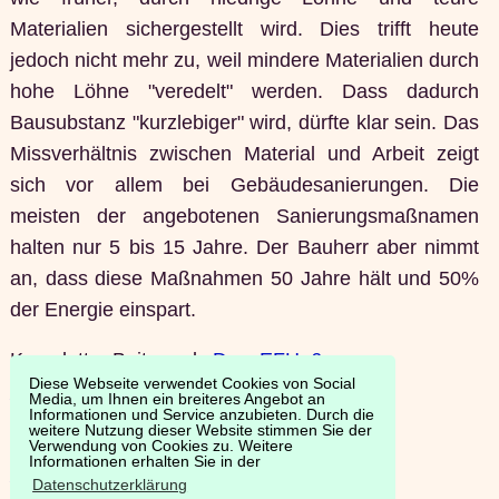
Materialien sichergestellt wird. Dies trifft heute
jedoch nicht mehr zu, weil mindere Materialien durch
hohe Löhne "veredelt" werden. Dass dadurch
Bausubstanz "kurzlebiger" wird, dürfte klar sein. Das
Missverhältnis zwischen Material und Arbeit zeigt
sich vor allem bei Gebäudesanierungen. Die
meisten der angebotenen Sanierungsmaßnamen
halten nur 5 bis 15 Jahre. Der Bauherr aber nimmt
an, dass diese Maßnahmen 50 Jahre hält und 50%
der Energie einspart.
Kompletter Beitrag als
Das_EFH_6-
Diese Webseite verwendet Cookies von Social
1984_und_FhG_1983.pdf
(470KB)
Media, um Ihnen ein breiteres Angebot an
Informationen und Service anzubieten. Durch die
weitere Nutzung dieser Website stimmen Sie der
E-Mail:
paul.bossert@greenmail.ch
Verwendung von Cookies zu. Weitere
Informationen erhalten Sie in der
www.universe-architecture.com
Datenschutzerklärung